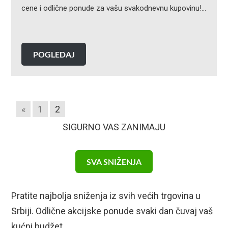
cene i odlične ponude za vašu svakodnevnu kupovinu!…
POGLEDAJ
«
1
2
SIGURNO VAS ZANIMAJU
SVA SNIŽENJA
Pratite najbolja sniženja iz svih većih trgovina u
Srbiji. Odlične akcijske ponude svaki dan čuvaj vaš
kućni budžet.