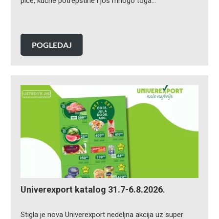
piće, kućne potrepštine i još mnogo toga…
POGLEDAJ
Univerexport katalog 31.7-6.8.2026.
Stigla je nova Univerexport nedeljna akcija uz super