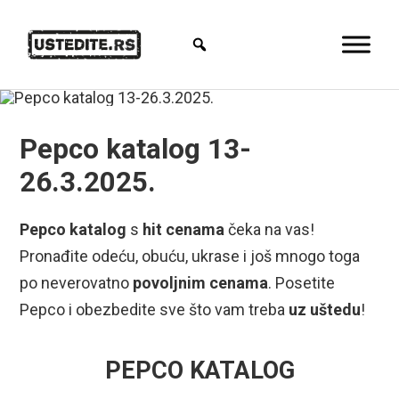
Pepco katalog 13-
26.3.2025.
Pepco katalog
s
hit cenama
čeka na vas!
Pronađite odeću, obuću, ukrase i još mnogo toga
po neverovatno
povoljnim cenama
. Posetite
Pepco i obezbedite sve što vam treba
uz uštedu
!
PEPCO KATALOG