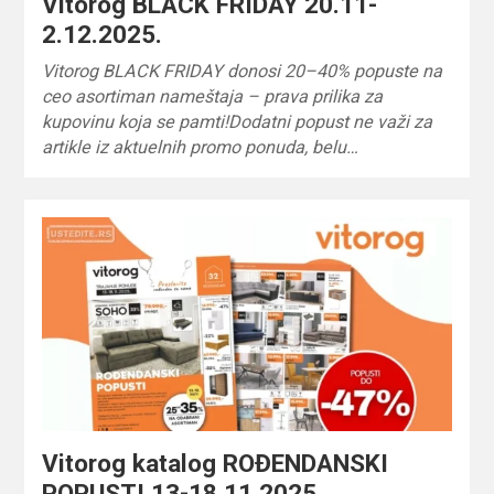
Vitorog BLACK FRIDAY 20.11-
2.12.2025.
Vitorog BLACK FRIDAY donosi 20–40% popuste na
ceo asortiman nameštaja – prava prilika za
kupovinu koja se pamti!Dodatni popust ne važi za
artikle iz aktuelnih promo ponuda, belu…
Vitorog katalog ROĐENDANSKI
POPUSTI 13-18.11.2025.