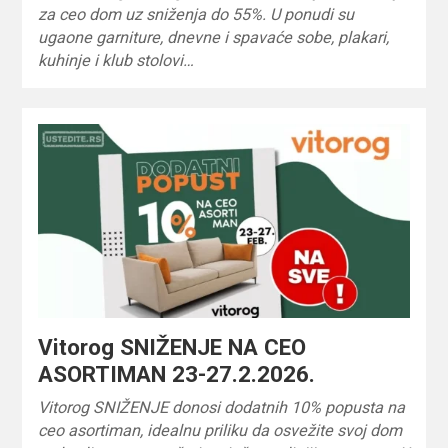
za ceo dom uz sniženja do 55%. U ponudi su
ugaone garniture, dnevne i spavaće sobe, plakari,
kuhinje i klub stolovi…
Vitorog SNIŽENJE NA CEO
ASORTIMAN 23-27.2.2026.
Vitorog SNIŽENJE donosi dodatnih 10% popusta na
ceo asortiman, idealnu priliku da osvežite svoj dom