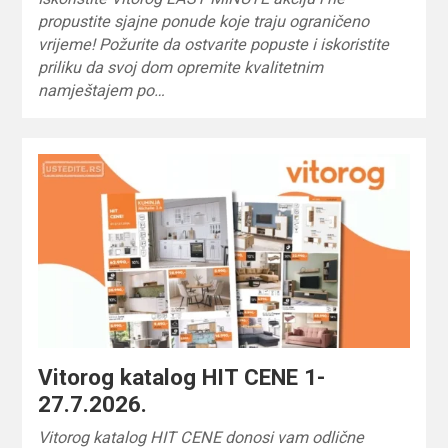
propustite sjajne ponude koje traju ograničeno
vrijeme! Požurite da ostvarite popuste i iskoristite
priliku da svoj dom opremite kvalitetnim
namještajem po…
Vitorog katalog HIT CENE 1-
27.7.2026.
Vitorog katalog HIT CENE donosi vam odlične