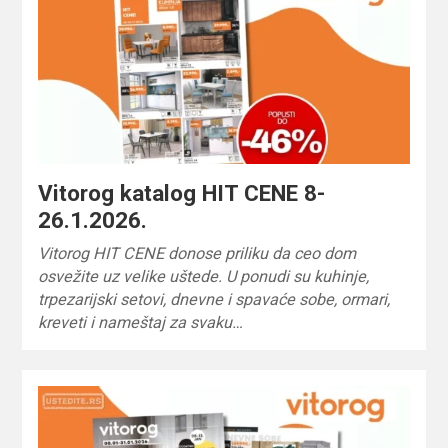
Vitorog katalog HIT CENE 8-
26.1.2026.
Vitorog HIT CENE donose priliku da ceo dom
osvežite uz velike uštede. U ponudi su kuhinje,
trpezarijski setovi, dnevne i spavaće sobe, ormari,
kreveti i nameštaj za svaku…