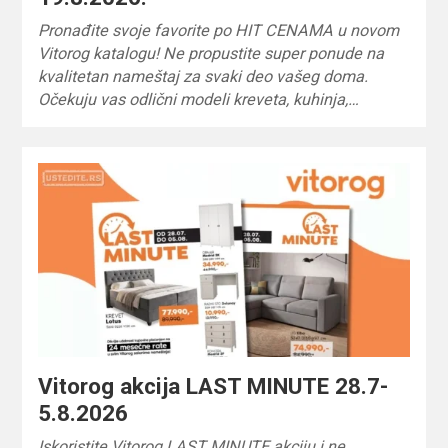
Pronađite svoje favorite po HIT CENAMA u novom
Vitorog katalogu! Ne propustite super ponude na
kvalitetan nameštaj za svaki deo vašeg doma.
Očekuju vas odlični modeli kreveta, kuhinja,…
Vitorog akcija LAST MINUTE 28.7-
5.8.2026
Iskoristite Vitorog LAST MINUTE akciju i ne