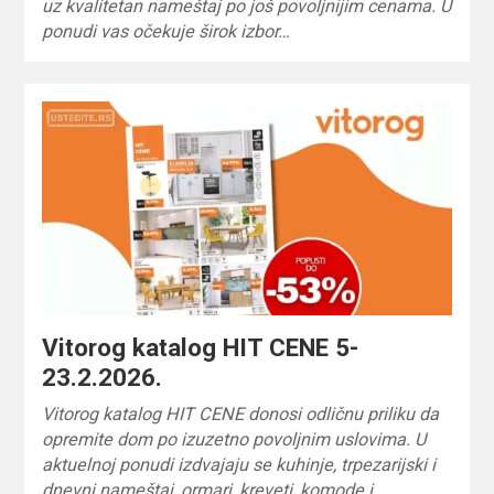
uz kvalitetan nameštaj po još povoljnijim cenama. U
ponudi vas očekuje širok izbor…
Vitorog katalog HIT CENE 5-
23.2.2026.
Vitorog katalog HIT CENE donosi odličnu priliku da
opremite dom po izuzetno povoljnim uslovima. U
aktuelnoj ponudi izdvajaju se kuhinje, trpezarijski i
dnevni nameštaj, ormari, kreveti, komode i…