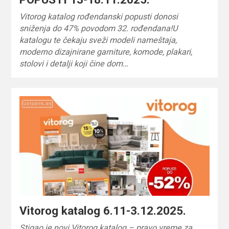
Vitorog katalog rođendanski popusti donosi
sniženja do 47% povodom 32. rođendana!U
katalogu te čekaju sveži modeli nameštaja,
moderno dizajnirane garniture, komode, plakari,
stolovi i detalji koji čine dom…
Vitorog katalog 6.11-3.12.2025.
Stigao je novi Vitorog katalog – pravo vreme za