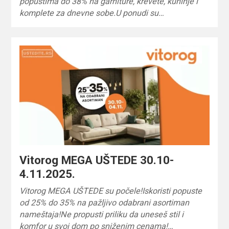
popustima do 38% na garniture, krevete, kuhinje i
komplete za dnevne sobe.U ponudi su…
Vitorog MEGA UŠTEDE 30.10-
4.11.2025.
Vitorog MEGA UŠTEDE su počele!Iskoristi popuste
od 25% do 35% na pažljivo odabrani asortiman
nameštaja!Ne propusti priliku da uneseš stil i
komfor u svoj dom po sniženim cenama!…