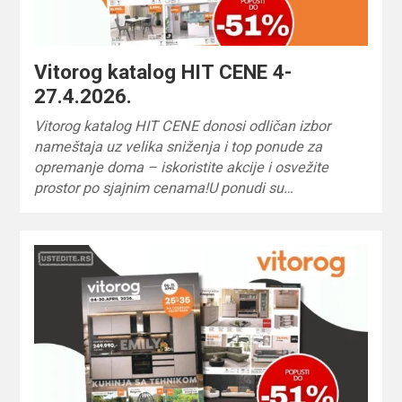
Vitorog katalog HIT CENE 4-
27.4.2026.
Vitorog katalog HIT CENE donosi odličan izbor
nameštaja uz velika sniženja i top ponude za
opremanje doma – iskoristite akcije i osvežite
prostor po sjajnim cenama!U ponudi su…