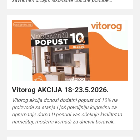
savremen dizajn. Iskoristite odlične ponude…
Vitorog AKCIJA 18-23.5.2026.
Vitorog akcija donosi dodatni popust od 10% na
proizvode sa stanja i još povoljniju kupovinu za
opremanje doma.U ponudi vas očekuje kvalitetan
nameštaj, moderni komadi za dnevni boravak…