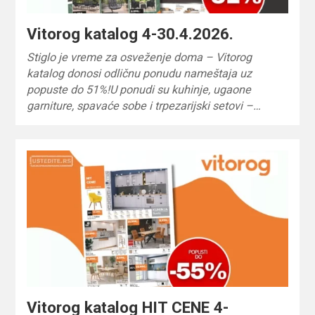
Vitorog katalog 4-30.4.2026.
Stiglo je vreme za osveženje doma – Vitorog
katalog donosi odličnu ponudu nameštaja uz
popuste do 51%!U ponudi su kuhinje, ugaone
garniture, spavaće sobe i trpezarijski setovi –…
Vitorog katalog HIT CENE 4-