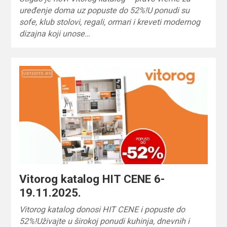
uređenje doma uz popuste do 52%!U ponudi su
sofe, klub stolovi, regali, ormari i kreveti modernog
dizajna koji unose…
Vitorog katalog HIT CENE 6-
19.11.2025.
Vitorog katalog donosi HIT CENE i popuste do
52%!Uživajte u širokoj ponudi kuhinja, dnevnih i