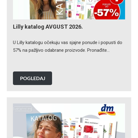
Lilly katalog AVGUST 2026.
U Lilly katalogu očekuju vas sjajne ponude i popusti do
57% na pažljivo odabrane proizvode. Pronađite…
POGLEDAJ