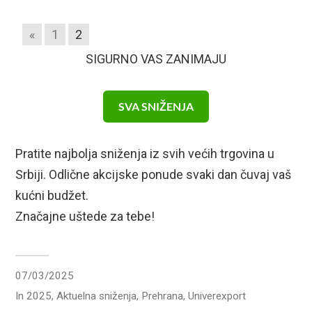
«
1
2
SIGURNO VAS ZANIMAJU
SVA SNIŽENJA
Pratite najbolja sniženja iz svih većih trgovina u
Srbiji. Odlične akcijske ponude svaki dan čuvaj vaš
kućni budžet.
Značajne uštede za tebe!
07/03/2025
In
2025
,
Aktuelna sniženja
,
Prehrana
,
Univerexport