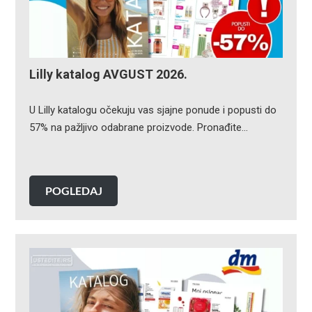
Lilly katalog AVGUST 2026.
U Lilly katalogu očekuju vas sjajne ponude i popusti do
57% na pažljivo odabrane proizvode. Pronađite…
POGLEDAJ