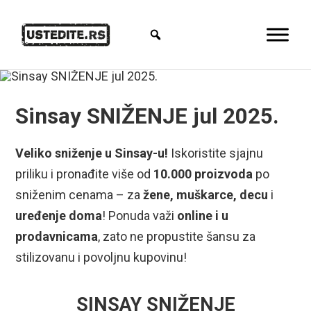
Sinsay SNIŽENJE jul 2025.
Veliko sniženje u Sinsay-u!
Iskoristite sjajnu
priliku i pronađite više od
10.000 proizvoda
po
sniženim cenama – za
žene, muškarce, decu
i
uređenje doma
! Ponuda važi
online i u
prodavnicama
, zato ne propustite šansu za
stilizovanu i povoljnu kupovinu!
SINSAY SNIŽENJE