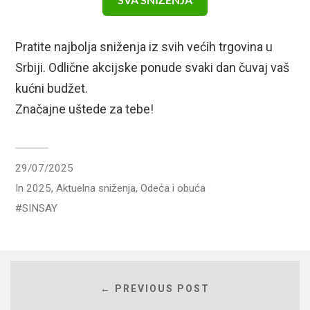
Pratite najbolja sniženja iz svih većih trgovina u
Srbiji. Odlične akcijske ponude svaki dan čuvaj vaš
kućni budžet.
Značajne uštede za tebe!
29/07/2025
In
2025
,
Aktuelna sniženja
,
Odeća i obuća
SINSAY
← PREVIOUS POST