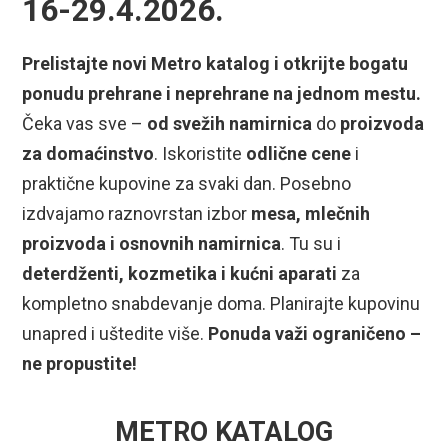
16-29.4.2026.
Prelistajte novi Metro katalog i otkrijte bogatu
ponudu prehrane i neprehrane na jednom mestu.
Čeka vas sve –
od svežih namirnica
do
proizvoda
za domaćinstvo
. Iskoristite
odlične cene
i
praktične kupovine za svaki dan. Posebno
izdvajamo raznovrstan izbor
mesa, mlečnih
proizvoda i osnovnih namirnica
. Tu su i
deterdženti, kozmetika i kućni aparati
za
kompletno snabdevanje doma. Planirajte kupovinu
unapred i uštedite više.
Ponuda važi ograničeno –
ne propustite!
METRO KATALOG