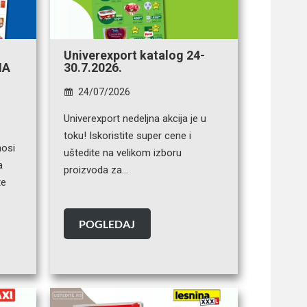
Univerexport katalog 24-
NA
30.7.2026.
24/07/2026
Univerexport nedeljna akcija je u
toku! Iskoristite super cene i
osi
uštedite na velikom izboru
a
proizvoda za…
te
POGLEDAJ