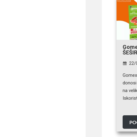
Gomex
ŠEŠIR
22/
Gomex 
donosi
na veli
Iskoris
PO