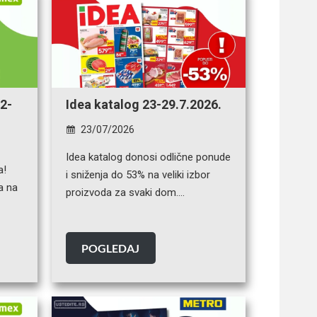
2-
Idea katalog 23-29.7.2026.
23/07/2026
Idea katalog donosi odlične ponude
a!
i sniženja do 53% na veliki izbor
a na
proizvoda za svaki dom….
POGLEDAJ