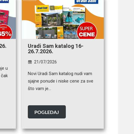
26.
Uradi Sam katalog 16-
26.7.2026.
21/07/2026
je u
Novi Uradi Sam katalog nudi vam
o čak
sjajne ponude i niske cene za sve
što vam je…
POGLEDAJ