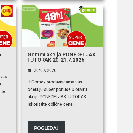
.
Gomex akcija PONEDELJAK
I UTORAK 20-21.7.2026.
20/07/2026
 vas
U Gomex prodavnicama vas
a
očekuju super ponude u okviru
ite
akcije PONEDELJAK I UTORAK.
Iskoristite odlične cene…
POGLEDAJ