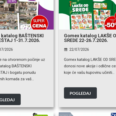
s katalog BAŠTENSKI
Gomex katalog LAKŠE 
ŠTAJ 1-31.7.2026.
SREDE 22-26.7.2026.
07/2026
22/07/2026
je na otvorenom počinje uz
Gomex katalog LAKŠE OD SR
katalog BAŠTENSKI
donosi nove akcije i odlične c
AJ i bogatu ponudu
koje će vašu kupovinu učiniti…
etnih komada za vaš…
POGLEDAJ
GLEDAJ