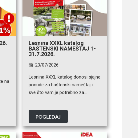
26.
Lesnina XXXL katalog
BAŠTENSKI NAMEŠTAJ 1-
31.7.2026.
23/07/2026
Lesnina XXXL katalog donosi sjajne
te na
ponude za baštenski nameštaj i
sve što vam je potrebno za…
POGLEDAJ