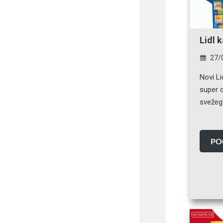
Lidl 
27/
Novi Li
super 
svežeg
PO