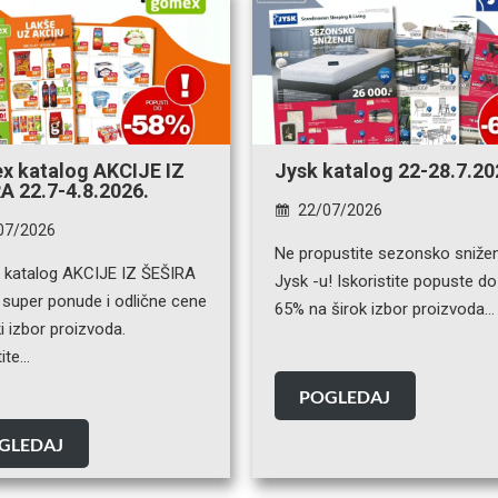
 katalog AKCIJE IZ
Jysk katalog 22-28.7.20
A 22.7-4.8.2026.
22/07/2026
07/2026
Ne propustite sezonsko snižen
katalog AKCIJE IZ ŠEŠIRA
Jysk -u! Iskoristite popuste d
 super ponude i odlične cene
65% na širok izbor proizvoda…
ki izbor proizvoda.
tite…
POGLEDAJ
GLEDAJ