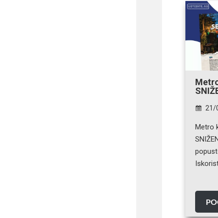
Metr
SNIŽE
21/
Metro 
SNIŽEN
popuste
Iskoris
PO