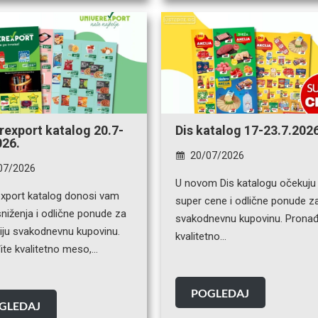
rexport katalog 20.7-
Dis katalog 17-23.7.2026
026.
20/07/2026
07/2026
U novom Dis katalogu očekuju
export katalog donosi vam
super cene i odlične ponude z
niženja i odlične ponude za
svakodnevnu kupovinu. Pronađ
niju svakodnevnu kupovinu.
kvalitetno…
ite kvalitetno meso,…
POGLEDAJ
GLEDAJ