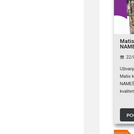
Mati
NAME
22/
Uživan
Matis 
NAMEŠT
kvalit
PO