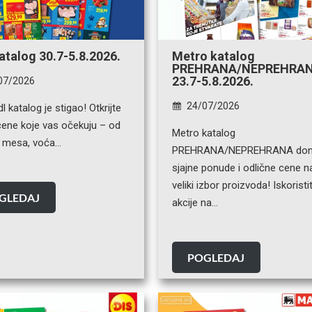
katalog 30.7-5.8.2026.
Metro katalog
PREHRANA/NEPREHRA
23.7-5.8.2026.
07/2026
24/07/2026
dl katalog je stigao! Otkrijte
cene koje vas očekuju – od
Metro katalog
 mesa, voća…
PREHRANA/NEPREHRANA don
sjajne ponude i odlične cene n
veliki izbor proizvoda! Iskoristi
GLEDAJ
akcije na…
POGLEDAJ