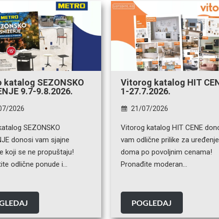
o katalog SEZONSKO
Vitorog katalog HIT CE
NJE 9.7-9.8.2026.
1-27.7.2026.
07/2026
21/07/2026
katalog SEZONSKO
Vitorog katalog HIT CENE don
JE donosi vam sjajne
vam odlične prilike za uređenj
 koji se ne propuštaju!
doma po povoljnim cenama!
tite odlične ponude i…
Pronađite moderan…
GLEDAJ
POGLEDAJ