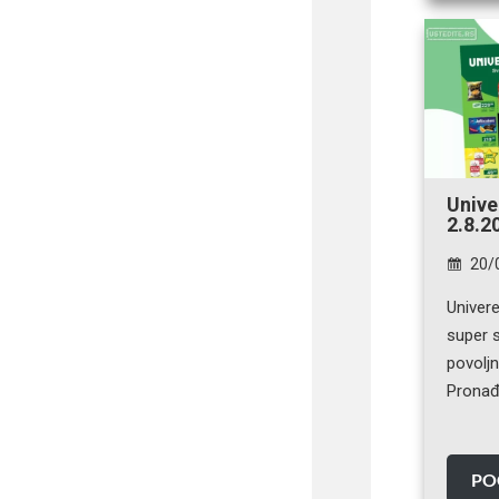
Unive
2.8.2
20/
Univer
super s
povolj
Pronađ
PO