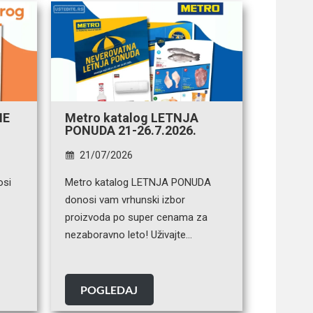
NE
Metro katalog LETNJA
PONUDA 21-26.7.2026.
21/07/2026
osi
Metro katalog LETNJA PONUDA
e
donosi vam vrhunski izbor
proizvoda po super cenama za
nezaboravno leto! Uživajte…
POGLEDAJ