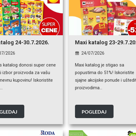
atalog 24-30.7.2026.
Maxi katalog 23-29.7.20
07/2026
24/07/2026
is katalog donosi super cene
Maxi katalog je stigao sa
ki izbor proizvoda za vašu
popustima do 51%! Iskoristite
evnu kupovinu! Iskoristite
sjajne akcijske ponude i uštedi
e…
proizvodima…
GLEDAJ
POGLEDAJ