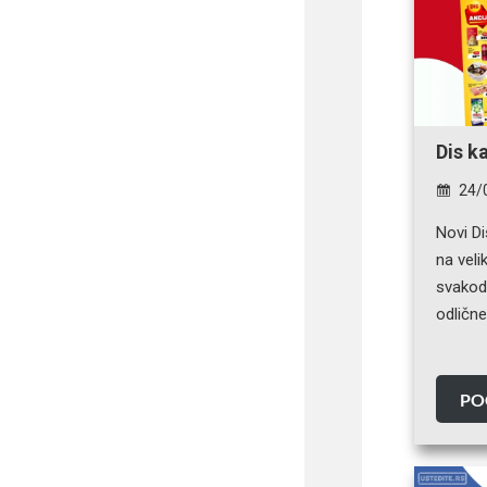
Dis k
24/
Novi D
na veli
svakodn
odličn
PO