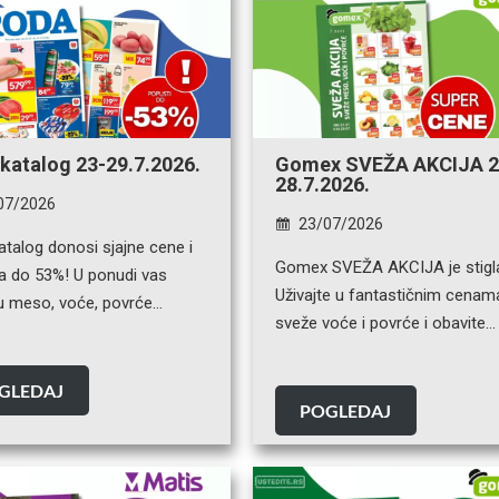
katalog 23-29.7.2026.
Gomex SVEŽA AKCIJA 2
28.7.2026.
07/2026
23/07/2026
talog donosi sjajne cene i
Gomex SVEŽA AKCIJA je stigl
ja do 53%! U ponudi vas
Uživajte u fantastičnim cenam
u meso, voće, povrće…
sveže voće i povrće i obavite…
GLEDAJ
POGLEDAJ