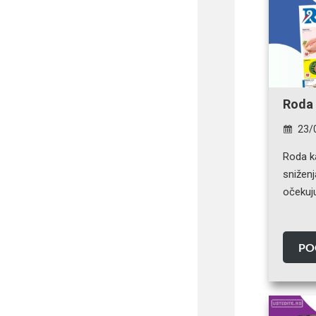
Roda 
23/
Roda ka
snižen
očekuj
PO