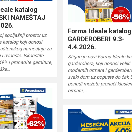
eale katalog
SKI NAMEŠTAJ
2026.
Forma Ideale katalog
oj spoljašnji prostor uz
GARDEROBERI 9.3-
 katalog koji donosi
4.4.2026.
 baštenskog nameštaja za
i dvorište. Iskoristite
Stigao je novi Forma Ideale ka
9% i pronađite garniture,
garderobera, koji donosi veliki 
jaške…
modernih ormara i garderober
svaki dom uz popuste do čak 
ponudi možete pronaći klasič
ormare,…