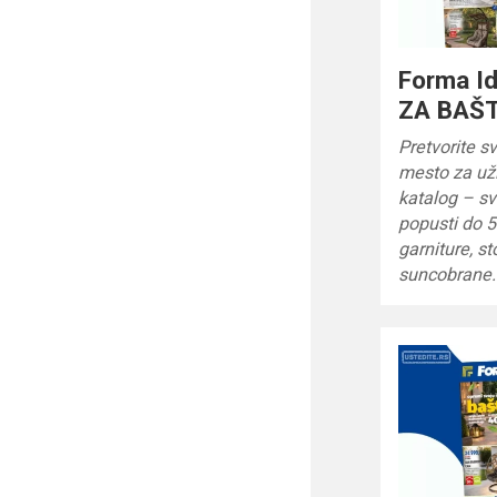
Forma Id
ZA BAŠT
Pretvorite sv
mesto za už
katalog – sv
popusti do 
garniture, sto
suncobrane.