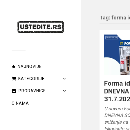
Tag:
forma i
NAJNOVIJE
KATEGORIJE
Forma id
DNEVNA 
PRODAVNICE
31.7.202
O NAMA
U novom For
DNEVNA SOB
sniženja na 
Iskoristite 