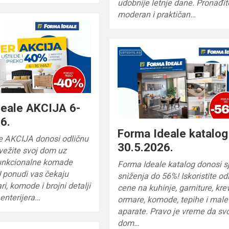
udobnije letnje dane. Pronađit
moderan i praktičan…
deale AKCIJA 6-
6.
Forma Ideale katalog
e AKCIJA donosi odličnu
30.5.2026.
svežite svoj dom uz
unkcionalne komade
Forma Ideale katalog donosi s
 ponudi vas čekaju
sniženja do 56%! Iskoristite od
ri, komode i brojni detalji
cene na kuhinje, garniture, kre
enterijera…
ormare, komode, tepihe i mal
aparate. Pravo je vreme da sv
dom…