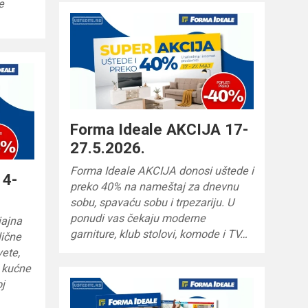
e
Forma Ideale AKCIJA 17-
27.5.2026.
Forma Ideale AKCIJA donosi uštede i
 4-
preko 40% na nameštaj za dnevnu
sobu, spavaću sobu i trpezariju. U
ponudi vas čekaju moderne
jajna
garniture, klub stolovi, komode i TV…
lične
vete,
e kućne
oj