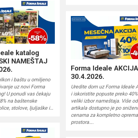
eale katalog
SKI NAMEŠTAJ
Forma Ideale AKCIJA
026.
30.4.2026.
alkon i baštu u omiljeno
ivanje uz novi Forma
Uredite dom uz Forma Ideale
og! U ponudi vas čekaju
i iskoristite popuste preko 40
58% na baštenske
veliki izbor nameštaja. Više o
olice, stolove, ljuljaške i…
artikala dostupno je po snižen
cenama za kompletno oprema
prostora….