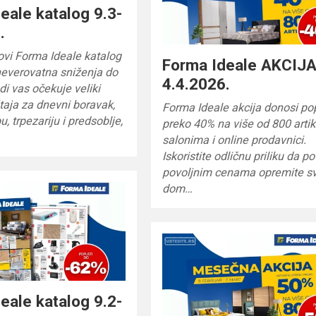
eale katalog 9.3-
.
novi Forma Ideale katalog
Forma Ideale AKCIJA
e neverovatna sniženja do
4.4.2026.
i vas očekuje veliki
taja za dnevni boravak,
Forma Ideale akcija donosi po
, trpezariju i predsoblje,
preko 40% na više od 800 artik
salonima i online prodavnici.
Iskoristite odličnu priliku da po
povoljnim cenama opremite sv
dom…
eale katalog 9.2-