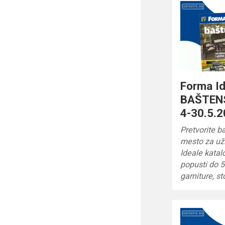
Forma Id
BAŠTEN
4-30.5.2
Pretvorite b
mesto za už
Ideale katal
popusti do 
garniture, st