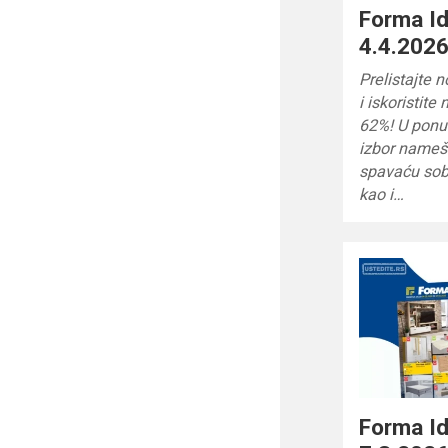
Forma Id
4.4.2026
Prelistajte 
i iskoristit
62%! U ponud
izbor nameš
spavaću sobu
kao i…
Forma Id