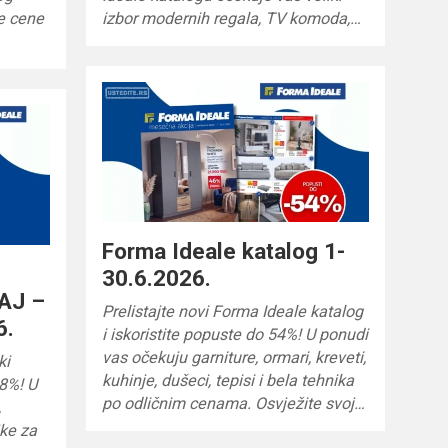
ke cene
izbor modernih regala, TV komoda,…
…
Forma Ideale katalog 1-
30.6.2026.
AJ –
Prelistajte novi Forma Ideale katalog
6.
i iskoristite popuste do 54%! U ponudi
vas očekuju garniture, ormari, kreveti,
ki
kuhinje, dušeci, tepisi i bela tehnika
8%! U
po odličnim cenama. Osvježite svoj…
,
ljke za