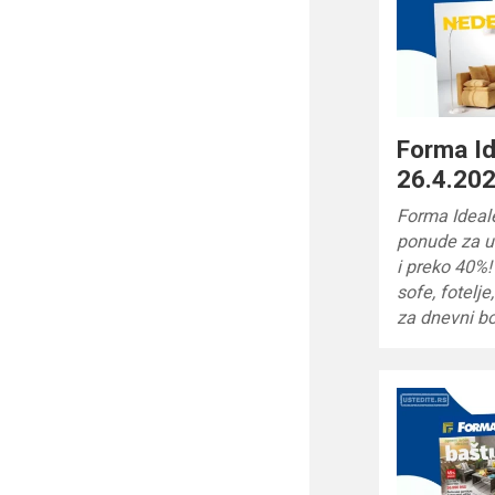
Forma I
26.4.202
Forma Ideal
ponude za u
i preko 40%!
sofe, fotelj
za dnevni bo