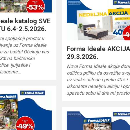
eale katalog SVE
U 6.4-2.5.2026.
oj spoljašnji prostor u
ivanje uz Forma Ideale
Forma Ideale AKCIJA
e za baštu! Očekuju vas
29.3.2026.
53% na baštenske
lice, ljuljaške i
Nova Forma Ideale akcija don
Izaberite…
odličnu priliku da osvežite sv
uz velike uštede i preko 40%.!
Iskoristite nedeljnu akciju i op
spavaću sobu ili dnevni prosto