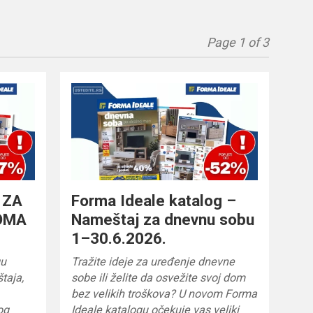
Page 1 of 3
 ZA
Forma Ideale katalog –
OMA
Nameštaj za dnevnu sobu
1–30.6.2026.
gu
Tražite ideje za uređenje dnevne
taja,
sobe ili želite da osvežite svoj dom
bez velikih troškova? U novom Forma
og
Ideale katalogu očekuje vas veliki