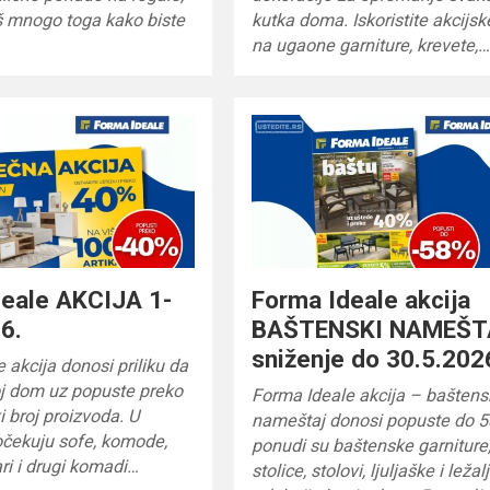
š mnogo toga kako biste
kutka doma. Iskoristite akcijs
na ugaone garniture, krevete,
deale AKCIJA 1-
Forma Ideale akcija
6.
BAŠTENSKI NAMEŠT
sniženje do 30.5.202
 akcija donosi priliku da
oj dom uz popuste preko
Forma Ideale akcija – baštens
i broj proizvoda. U
nameštaj donosi popuste do 5
očekuju sofe, komode,
ponudi su baštenske garniture
ari i drugi komadi…
stolice, stolovi, ljuljaške i leža