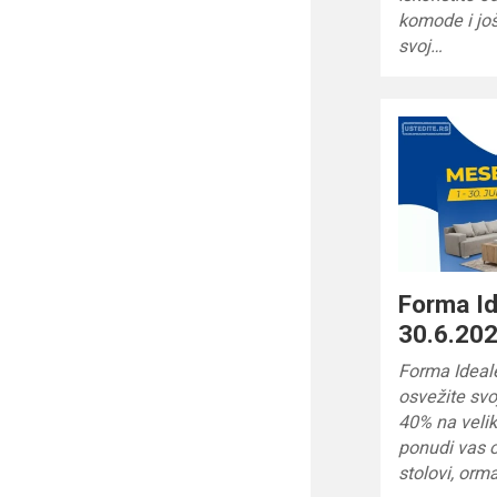
komode i jo
svoj…
Forma I
30.6.202
Forma Ideale
osvežite sv
40% na velik
ponudi vas 
stolovi, orm