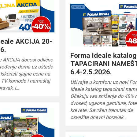
deale AKCIJA 20-
6.
Forma Ideale katalog
e AKCIJA donosi odlične
TAPACIRANI NAMEŠ
ređenje doma uz uštede
6.4-2.5.2026.
 Iskoristi sjajne cene na
e, TV komode i nameštaj
Uživajte u komforu uz novi Fo
ravak, i…
Ideale katalog tapacirani name
Očekuju vas sniženja do 48% 
dvosed, ugaone garniture, fotel
krevete. Savršen trenutak da
osvežite dnevni boravak…