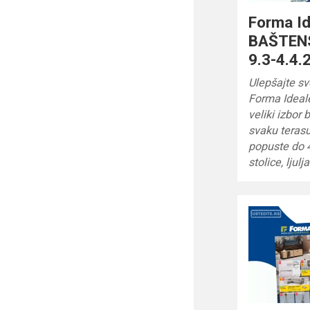
Forma Id
BAŠTEN
9.3-4.4.
Ulepšajte sv
Forma Ideale
veliki izbor
svaku terasu 
popuste do 4
stolice, ljul