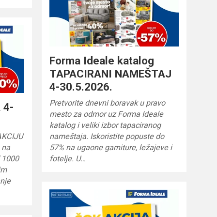
Forma Ideale katalog
TAPACIRANI NAMEŠTAJ
4-30.5.2026.
Pretvorite dnevni boravak u pravo
 4-
mesto za odmor uz Forma Ideale
katalog i veliki izbor tapaciranog
 AKCIJU
nameštaja. Iskoristite popuste do
% na
57% na ugaone garniture, ležajeve i
d 1000
fotelje. U…
im
nje