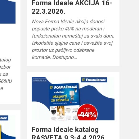
Forma Ideale AKCIJA 16-
22.3.2026.
Nova Forma Ideale akcija donosi
popuste preko 40% na moderan i
funkcionalan nameštaj za svaki dom.
Iskoristite sjajne cene i osvežite svoj
prostor uz pažljivo odabrane
komade. Dostupno…
talog
izbor
a za
56%!U
ne
Forma Ideale katalog
RASVETA 9.3-4.4.2026.