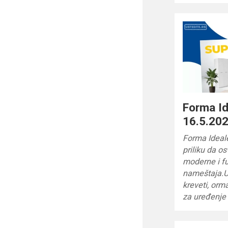
Forma I
16.5.202
Forma Ideal
priliku da o
moderne i f
nameštaja.U
kreveti, orma
za uređenje 