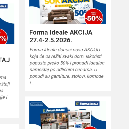
Forma Ideale AKCIJA
27.4-2.5.2026.
Forma Ideale donosi novu AKCIJU
koja će osvežiti svaki dom. Iskoristi
TAJ
popuste preko 50% i pronađi idealan
nameštaj po odličnim cenama. U
ponudi su garniture, stolovi, komode
rma
i…
štaj!
na
je i