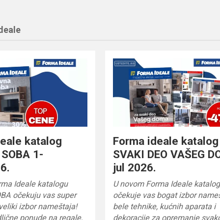
deale
eale katalog
Forma ideale katalog
SOBA 1-
SVAKI DEO VAŠEG D
6.
jul 2026.
ma Ideale katalogu
U novom Forma Ideale katalo
A očekuju vas super
očekuje vas bogat izbor nameš
veliki izbor nameštaja!
bele tehnike, kućnih aparata i
odlične ponude na regale,
dekoracije za opremanje svak