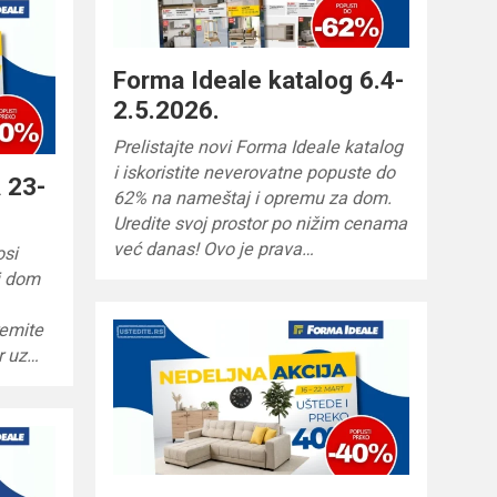
Forma Ideale katalog 6.4-
2.5.2026.
Prelistajte novi Forma Ideale katalog
i iskoristite neverovatne popuste do
 23-
62% na nameštaj i opremu za dom.
Uredite svoj prostor po nižim cenama
već danas! Ovo je prava…
osi
oj dom
remite
r uz…