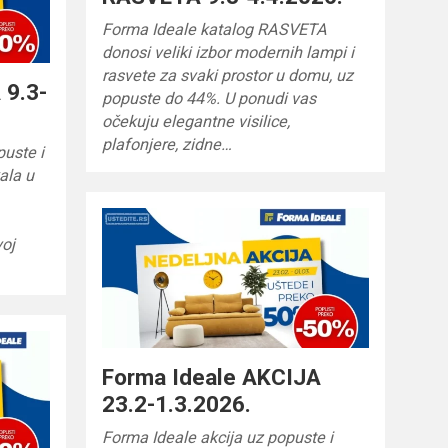
Forma Ideale katalog RASVETA
donosi veliki izbor modernih lampi i
rasvete za svaki prostor u domu, uz
 9.3-
popuste do 44%. U ponudi vas
očekuju elegantne visilice,
plafonjere, zidne…
puste i
ala u
oj
Forma Ideale AKCIJA
23.2-1.3.2026.
Forma Ideale akcija uz popuste i