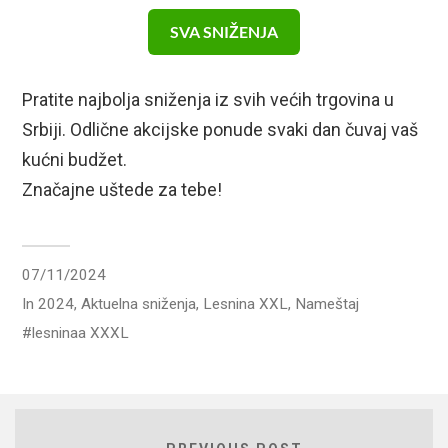
SVA SNIŽENJA
Pratite najbolja sniženja iz svih većih trgovina u
Srbiji. Odlične akcijske ponude svaki dan čuvaj vaš
kućni budžet.
Značajne uštede za tebe!
07/11/2024
In
2024
,
Aktuelna sniženja
,
Lesnina XXL
,
Nameštaj
lesninaa XXXL