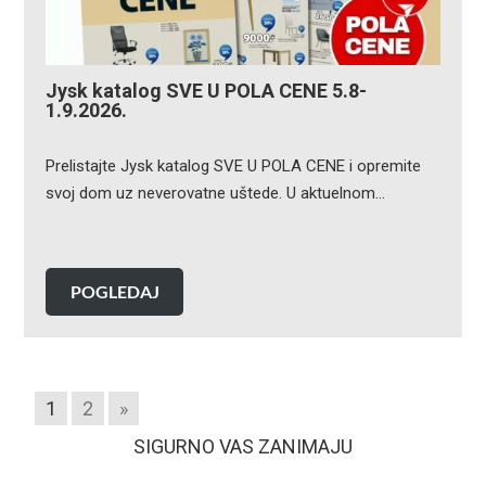
Jysk katalog SVE U POLA CENE 5.8-
1.9.2026.
Prelistajte Jysk katalog SVE U POLA CENE i opremite
svoj dom uz neverovatne uštede. U aktuelnom…
POGLEDAJ
1
2
»
SIGURNO VAS ZANIMAJU