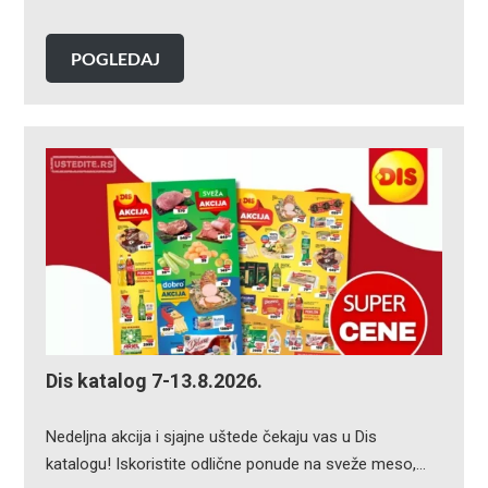
POGLEDAJ
Dis katalog 7-13.8.2026.
Nedeljna akcija i sjajne uštede čekaju vas u Dis
katalogu! Iskoristite odlične ponude na sveže meso,…