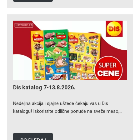
Dis katalog 7-13.8.2026.
Nedeljna akcija i sjajne uštede čekaju vas u Dis
katalogu! Iskoristite odlične ponude na sveže meso,…
POGLEDAJ