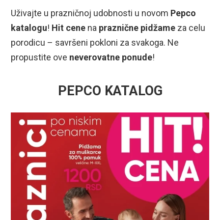
Uživajte u prazničnoj udobnosti u novom
Pepco
katalogu
!
Hit cene
na
praznične pidžame
za celu
porodicu – savršeni pokloni za svakoga. Ne
propustite ove
neverovatne ponude
!
PEPCO KATALOG