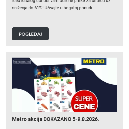
Idea katalog donosi vam odlične prilike za uštedu uz
sniženja do 61%! Uživajte u bogatoj ponudi…
POGLEDAJ
Metro akcija DOKAZANO 5-9.8.2026.