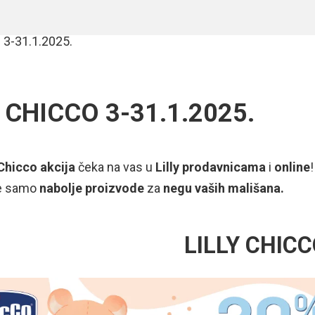
ly CHICCO 3-31.1.2025.
Chicco akcija
čeka na vas u
Lilly prodavnicama
i
online
te samo
nabolje proizvode
za
negu vaših mališana.
LILLY CHIC