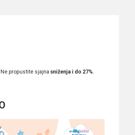
! Ne propustite sjajna
sniženja i do 27%
.
CO