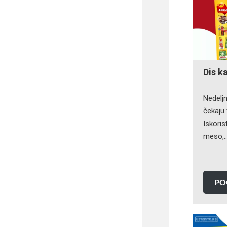
Dis k
Nedeljn
čekaju 
Iskoris
meso,
PO