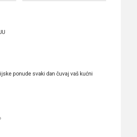
JU
akcijske ponude svaki dan čuvaj vaš kućni
o