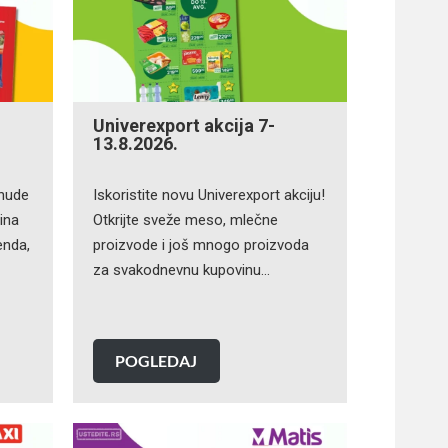
Univerexport akcija 7-
13.8.2026.
onude
Iskoristite novu Univerexport akciju!
ina
Otkrijte sveže meso, mlečne
enda,
proizvode i još mnogo proizvoda
za svakodnevnu kupovinu…
POGLEDAJ