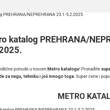
ro katalog PREHRANA/NEP
.2025.
e odlične ponude u novom
Metro katalogu
! Pronađite
sup
de za negu, tehniku i još mnogo toga
. Super cene i pop
METRO KATA