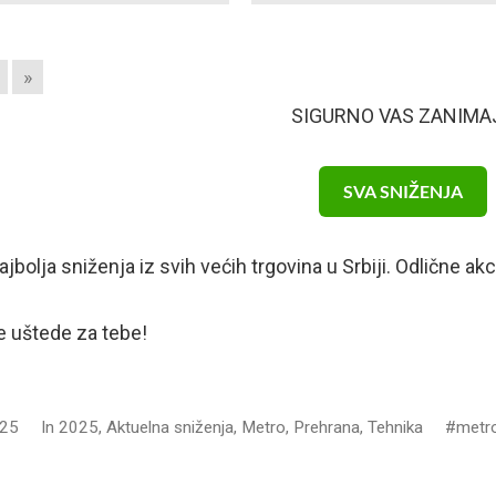
»
SIGURNO VAS ZANIMA
SVA SNIŽENJA
najbolja sniženja iz svih većih trgovina u Srbiji. Odlične 
 uštede za tebe!
025
In
2025
,
Aktuelna sniženja
,
Metro
,
Prehrana
,
Tehnika
metr