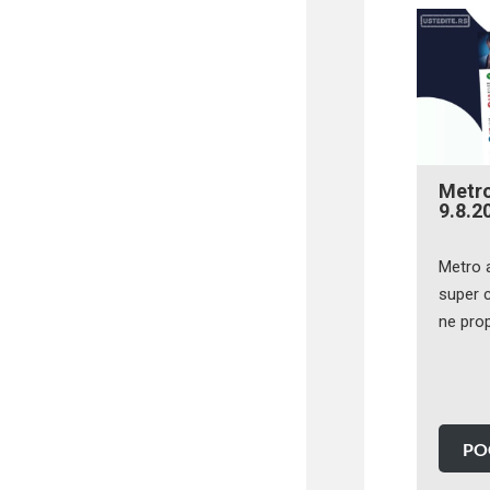
Metr
9.8.2
Metro 
super c
ne prop
PO