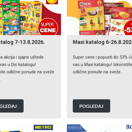
atalog 7-13.8.2026.
Maxi katalog 6-26.8.202
a akcija i sjajne uštede
Super cene i popusti do 53% č
vas u Dis katalogu!
vas u Maxi katalogu! Iskoristit
tite odlične ponude na sveže
odlične ponude na sveže…
…
GLEDAJ
POGLEDAJ