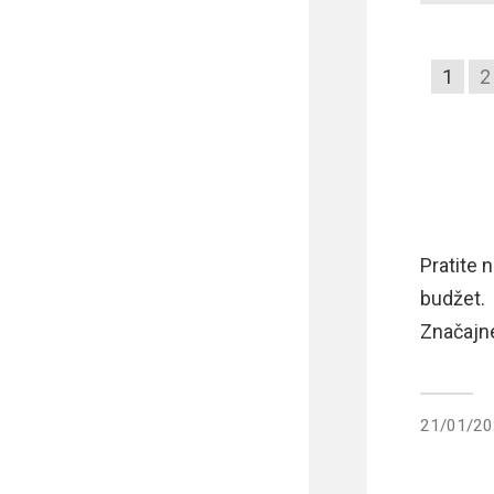
1
2
Pratite 
budžet.
Značajne
21/01/2