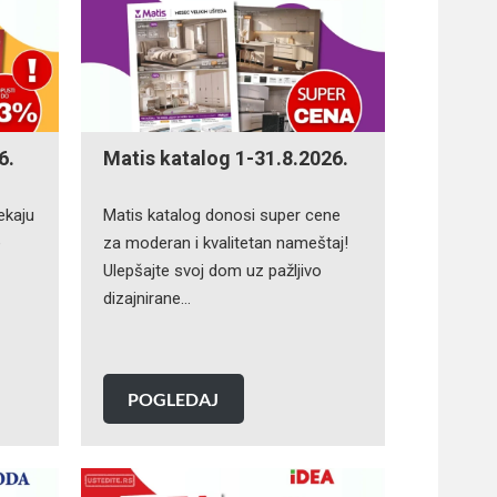
6.
Matis katalog 1-31.8.2026.
ekaju
Matis katalog donosi super cene
e
za moderan i kvalitetan nameštaj!
Ulepšajte svoj dom uz pažljivo
dizajnirane…
POGLEDAJ