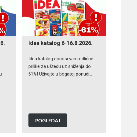
6.
Idea katalog 6-16.8.2026.
Idea katalog donosi vam odlične
!
prilike za uštedu uz sniženja do
u
61%! Uživajte u bogatoj ponudi…
POGLEDAJ