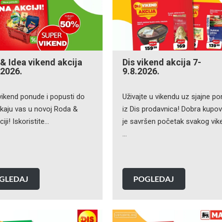
& Idea vikend akcija
Dis vikend akcija 7-
.2026.
9.8.2026.
vikend ponude i popusti do
Uživajte u vikendu uz sjajne p
kaju vas u novoj Roda &
iz Dis prodavnica! Dobra kupov
iji! Iskoristite…
je savršen početak svakog vik
…
GLEDAJ
POGLEDAJ