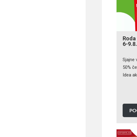
Roda 
6-9.8
Sjajne 
50% če
Idea akc
PO