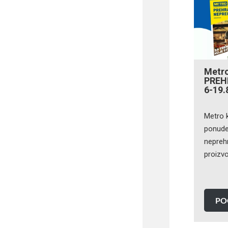
Metro
PREH
6-19.
Metro 
ponude 
neprehr
proizv
PO