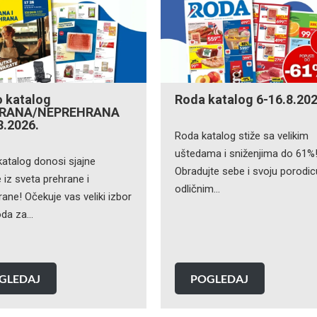
 katalog
Roda katalog 6-16.8.202
RANA/NEPREHRANA
8.2026.
Roda katalog stiže sa velikim
uštedama i sniženjima do 61%
katalog donosi sjajne
Obradujte sebe i svoju porodic
iz sveta prehrane i
odličnim…
ane! Očekuje vas veliki izbor
oda za…
GLEDAJ
POGLEDAJ