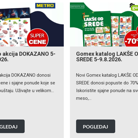
o akcija DOKAZANO 5-
Gomex katalog LAKŠE 
026.
SREDE 5-9.8.2026.
akcija DOKAZANO donosi
Novi Gomex katalog LAKŠE O
ene i sjajne ponude koje se
SREDE donosi popuste do 70%
uštaju. Uživajte u velikom…
Iskoristite sjajne ponude na s
meso,…
GLEDAJ
POGLEDAJ