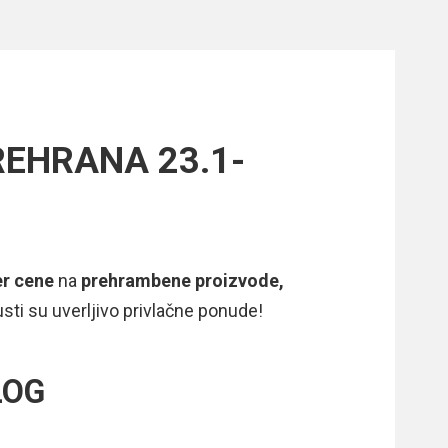
REHRANA 23.1-
er cene
na
prehrambene proizvode,
usti su uverljivo privlačne ponude!
LOG