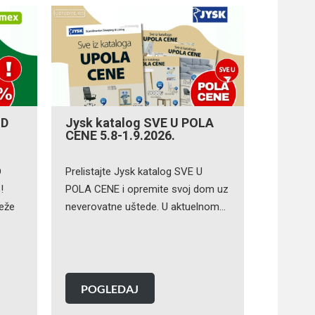
OD
Jysk katalog SVE U POLA
CENE 5.8-1.9.2026.
D
Prelistajte Jysk katalog SVE U
!
POLA CENE i opremite svoj dom uz
veže
neverovatne uštede. U aktuelnom…
POGLEDAJ