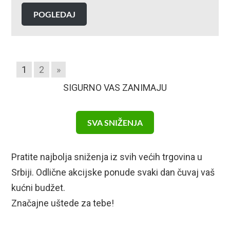
POGLEDAJ
1
2
»
SIGURNO VAS ZANIMAJU
SVA SNIŽENJA
Pratite najbolja sniženja iz svih većih trgovina u
Srbiji. Odlične akcijske ponude svaki dan čuvaj vaš
kućni budžet.
Značajne uštede za tebe!