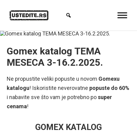
Gomex katalog TEMA
MESECA 3-16.2.2025.
Ne propustite veliki popuste u novom
Gomexu
katalogu
! Iskoristite neverovatne
popuste do 60%
i nabavite sve što vam je potrebno po
super
cenama
!
GOMEX KATALOG