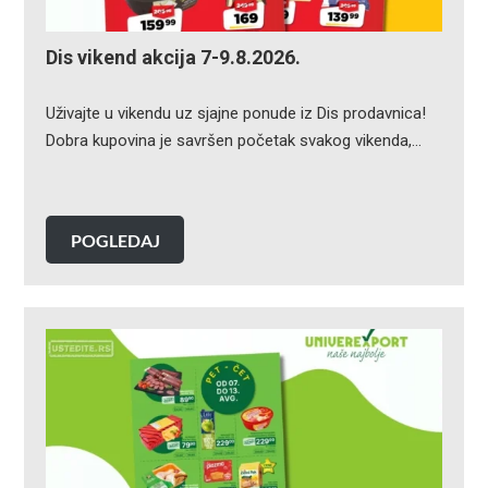
Dis vikend akcija 7-9.8.2026.
Uživajte u vikendu uz sjajne ponude iz Dis prodavnica!
Dobra kupovina je savršen početak svakog vikenda,…
POGLEDAJ