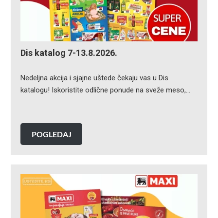
Dis katalog 7-13.8.2026.
Nedeljna akcija i sjajne uštede čekaju vas u Dis
katalogu! Iskoristite odlične ponude na sveže meso,…
POGLEDAJ