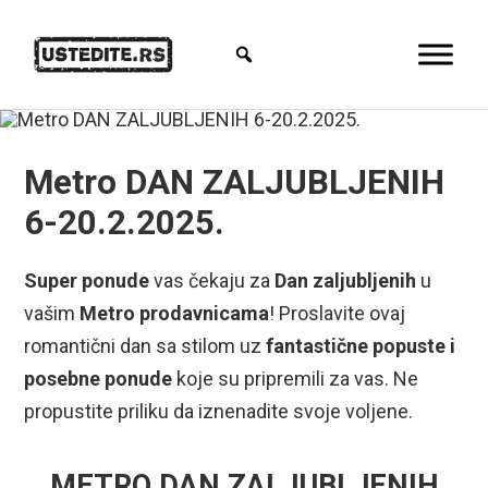
Metro DAN ZALJUBLJENIH
6-20.2.2025.
Super ponude
vas čekaju za
Dan zaljubljenih
u
vašim
Metro prodavnicama
! Proslavite ovaj
romantični dan sa stilom uz
fantastične popuste i
posebne ponude
koje su pripremili za vas. Ne
propustite priliku da iznenadite svoje voljene.
METRO DAN ZALJUBLJENIH