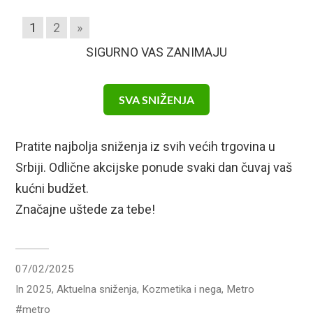
1
2
»
SIGURNO VAS ZANIMAJU
SVA SNIŽENJA
Pratite najbolja sniženja iz svih većih trgovina u
Srbiji. Odlične akcijske ponude svaki dan čuvaj vaš
kućni budžet.
Značajne uštede za tebe!
07/02/2025
In
2025
,
Aktuelna sniženja
,
Kozmetika i nega
,
Metro
metro