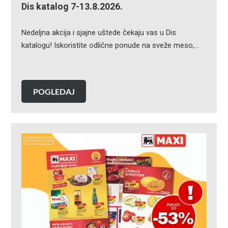
Dis katalog 7-13.8.2026.
Nedeljna akcija i sjajne uštede čekaju vas u Dis
katalogu! Iskoristite odlične ponude na sveže meso,…
POGLEDAJ