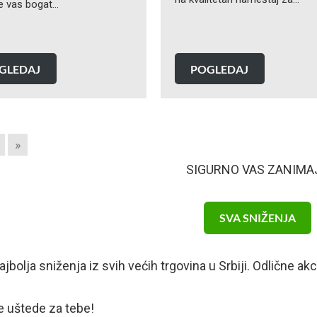
e vas bogat…
GLEDAJ
POGLEDAJ
»
SIGURNO VAS ZANIMA
SVA SNIŽENJA
najbolja sniženja iz svih većih trgovina u Srbiji. Odlične 
 uštede za tebe!