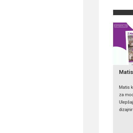
Matis
Matis 
za mode
Ulepšaj
dizajni