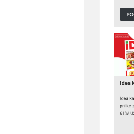
PO
Idea 
Idea k
prilike
61%! U