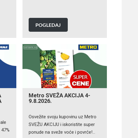
POGLEDAJ
A
Metro SVEŽA AKCIJA 4-
A
9.8.2026.
Osvežite svoju kupovinu uz Metro
ale
SVEŽU AKCIJU i iskoristite super
o 47%
ponude na sveže voće i povrće!…