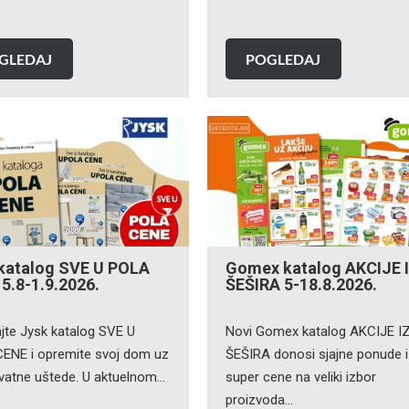
GLEDAJ
POGLEDAJ
katalog SVE U POLA
Gomex katalog AKCIJE 
5.8-1.9.2026.
ŠEŠIRA 5-18.8.2026.
ajte Jysk katalog SVE U
Novi Gomex katalog AKCIJE I
ENE i opremite svoj dom uz
ŠEŠIRA donosi sjajne ponude i
vatne uštede. U aktuelnom…
super cene na veliki izbor
proizvoda…