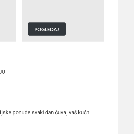
POGLEDAJ
JU
akcijske ponude svaki dan čuvaj vaš kućni