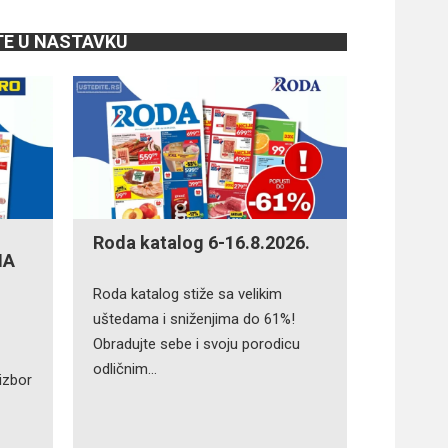
TE U NASTAVKU
Roda katalog 6-16.8.2026.
NA
Roda katalog stiže sa velikim
uštedama i sniženjima do 61%!
Obradujte sebe i svoju porodicu
odličnim…
izbor