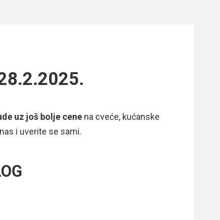
28.2.2025.
ude
uz još bolje cene
na cveće, kućanske
nas i uverite se sami.
LOG