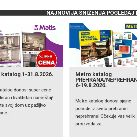
NAJNOVIJA SNIŽENJA POGLEDAJ
 katalog 1-31.8.2026.
Metro katalog
PREHRANA/NEPREHRA
6-19.8.2026.
katalog donosi super cene
ran i kvalitetan nameštaj!
Metro katalog donosi sjajne
te svoj dom uz pažljivo
ponude iz sveta prehrane i
rane…
neprehrane! Očekuje vas veliki 
proizvoda za…