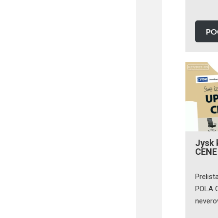
PO
Jysk 
CENE 
Prelist
POLA C
nevero