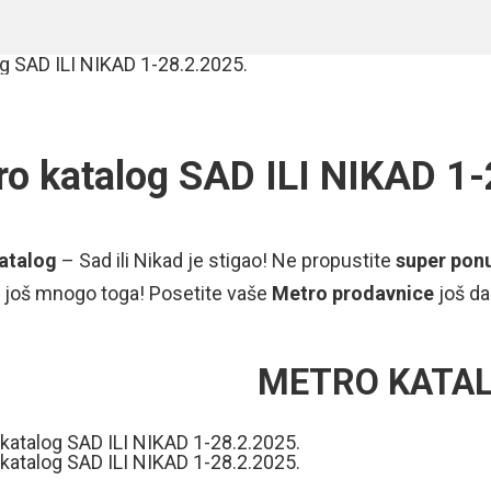
ro katalog SAD ILI NIKAD 1-
atalog
– Sad ili Nikad je stigao! Ne propustite
super pon
i još mnogo toga! Posetite vaše
Metro prodavnice
još da
METRO KATA