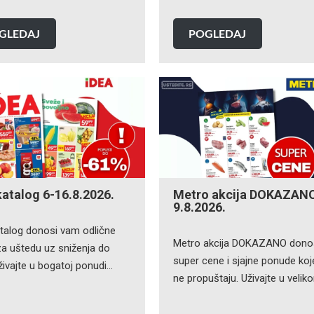
GLEDAJ
POGLEDAJ
katalog 6-16.8.2026.
Metro akcija DOKAZANO
9.8.2026.
atalog donosi vam odlične
Metro akcija DOKAZANO dono
 za uštedu uz sniženja do
super cene i sjajne ponude koj
živajte u bogatoj ponudi…
ne propuštaju. Uživajte u veli