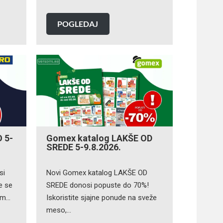
POGLEDAJ
 5-
Gomex katalog LAKŠE OD
SREDE 5-9.8.2026.
si
Novi Gomex katalog LAKŠE OD
e se
SREDE donosi popuste do 70%!
kom…
Iskoristite sjajne ponude na sveže
meso,…