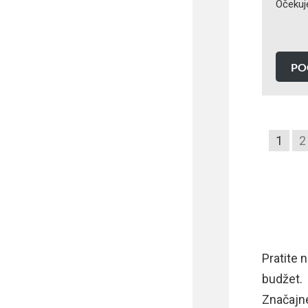
Očekuj
PO
1
2
Pratite 
budžet.
Značajne