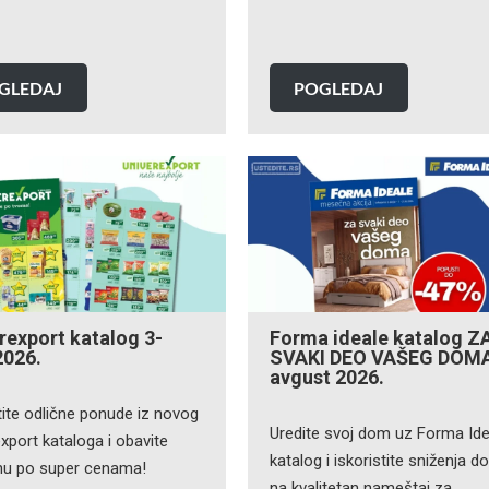
GLEDAJ
POGLEDAJ
rexport katalog 3-
Forma ideale katalog Z
2026.
SVAKI DEO VAŠEG DOM
avgust 2026.
tite odlične ponude iz novog
Uredite svoj dom uz Forma Ide
xport kataloga i obavite
katalog i iskoristite sniženja d
nu po super cenama!
na kvalitetan nameštaj za…