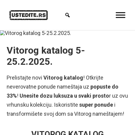
Vitorog katalog 5-
25.2.2025.
Prelistajte novi
Vitorog katalog
! Otkrijte
neverovatne ponude nameštaja uz
popuste do
33%
!
Unesite dozu luksuza u svaki prosto
r uz ovu
vrhunsku kolekciju. Iskoristite
super ponude
i
transformišete svoj dom sa Vitorog nameštajem!
VITOROG KATALOG