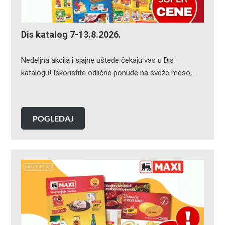
Dis katalog 7-13.8.2026.
Nedeljna akcija i sjajne uštede čekaju vas u Dis
katalogu! Iskoristite odlične ponude na sveže meso,…
POGLEDAJ