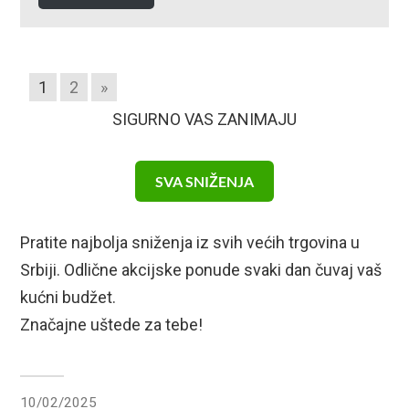
1
2
»
SIGURNO VAS ZANIMAJU
SVA SNIŽENJA
Pratite najbolja sniženja iz svih većih trgovina u
Srbiji. Odlične akcijske ponude svaki dan čuvaj vaš
kućni budžet.
Značajne uštede za tebe!
10/02/2025