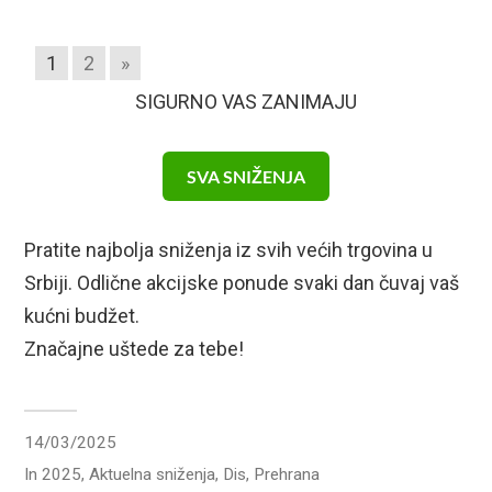
1
2
»
SIGURNO VAS ZANIMAJU
SVA SNIŽENJA
Pratite najbolja sniženja iz svih većih trgovina u
Srbiji. Odlične akcijske ponude svaki dan čuvaj vaš
kućni budžet.
Značajne uštede za tebe!
14/03/2025
In
2025
,
Aktuelna sniženja
,
Dis
,
Prehrana