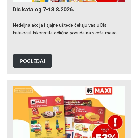
Dis katalog 7-13.8.2026.
Nedeljna akcija i sjajne uštede čekaju vas u Dis
katalogu! Iskoristite odlične ponude na sveže meso,…
POGLEDAJ