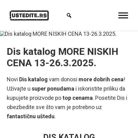
Dis katalog MORE NISKIH
CENA 13-26.3.2025.
Novi
Dis katalog
vam donosi
more dobrih cena
!
Uživajte u
super ponudama
i iskoristite priliku da
kupujete proizvode po
top cenama
. Posetite Dis i
obezbedite sve što vam je potrebno uz
fantastičnu uštedu
.
DIS KATALOG