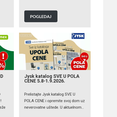
POGLEDAJ
OD
Jysk katalog SVE U POLA
CENE 5.8-1.9.2026.
D
Prelistajte Jysk katalog SVE U
!
POLA CENE i opremite svoj dom uz
veže
neverovatne uštede. U aktuelnom…