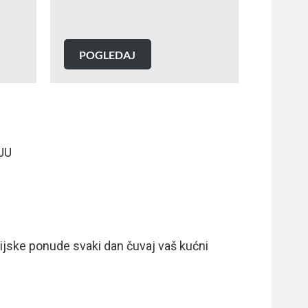
POGLEDAJ
JU
akcijske ponude svaki dan čuvaj vaš kućni