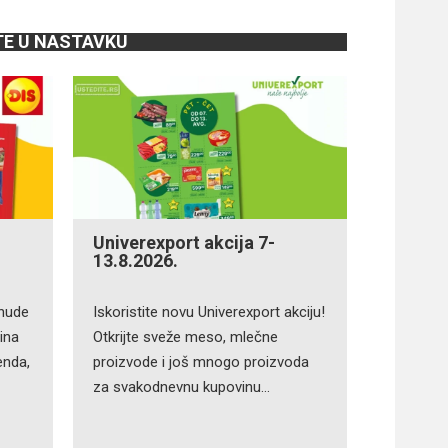
TE U NASTAVKU
Univerexport akcija 7-
13.8.2026.
onude
Iskoristite novu Univerexport akciju!
ina
Otkrijte sveže meso, mlečne
enda,
proizvode i još mnogo proizvoda
za svakodnevnu kupovinu…