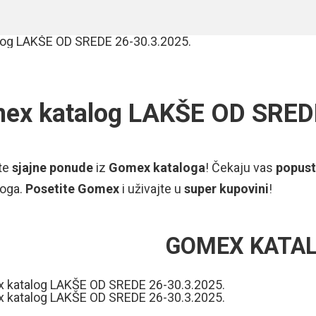
ex katalog LAKŠE OD SRED
ite
sjajne ponude
iz
Gomex kataloga
! Čekaju vas
popust
oga.
Posetite Gomex
i uživajte u
super kupovini
!
GOMEX KATA