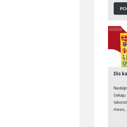
PO
Dis k
Nedeljn
čekaju 
Iskoris
meso,