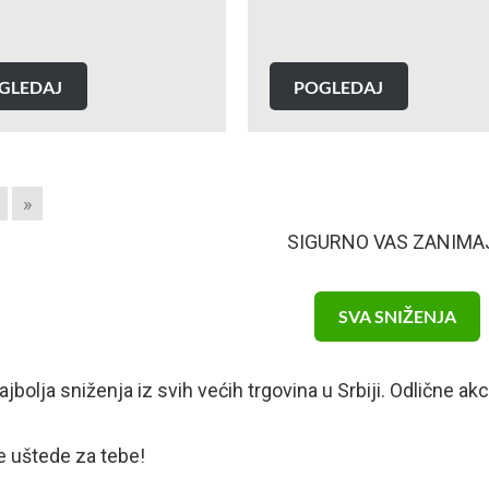
GLEDAJ
POGLEDAJ
»
SIGURNO VAS ZANIMA
SVA SNIŽENJA
najbolja sniženja iz svih većih trgovina u Srbiji. Odlične 
 uštede za tebe!