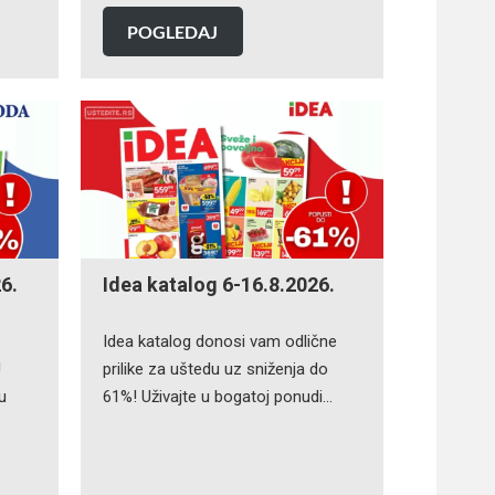
POGLEDAJ
6.
Idea katalog 6-16.8.2026.
Idea katalog donosi vam odlične
!
prilike za uštedu uz sniženja do
u
61%! Uživajte u bogatoj ponudi…