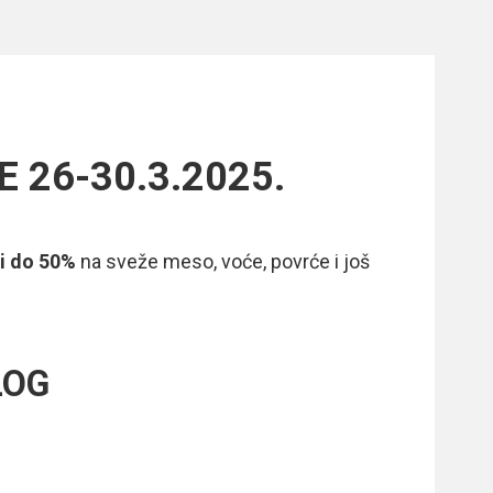
E 26-30.3.2025.
i do 50%
na sveže meso, voće, povrće i još
LOG