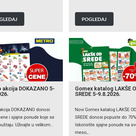
GLEDAJ
POGLEDAJ
o akcija DOKAZANO 5-
Gomex katalog LAKŠE 
026.
SREDE 5-9.8.2026.
akcija DOKAZANO donosi
Novi Gomex katalog LAKŠE O
ene i sjajne ponude koje se
SREDE donosi popuste do 70%
uštaju. Uživajte u velikom…
Iskoristite sjajne ponude na s
meso,…