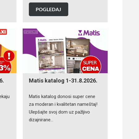
POGLEDAJ
6.
Matis katalog 1-31.8.2026.
ekaju
Matis katalog donosi super cene
e
za moderan i kvalitetan nameštaj!
Ulepšajte svoj dom uz pažljivo
dizajnirane…