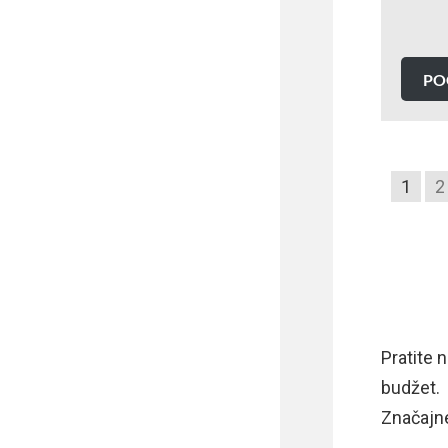
PO
1
2
Pratite 
budžet.
Značajne