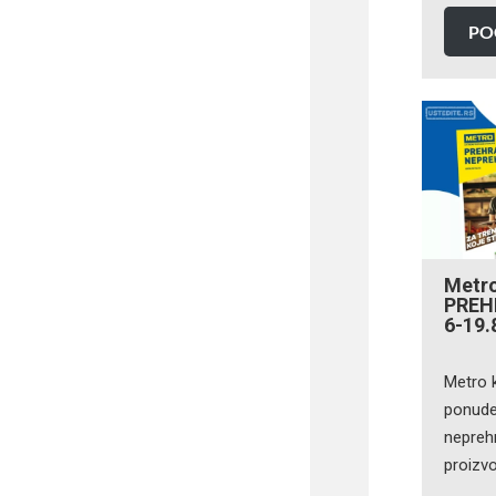
PO
Metro
PREH
6-19.
Metro 
ponude 
neprehr
proizv