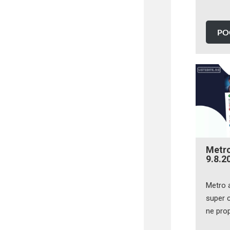
PO
Metr
9.8.2
Metro 
super c
ne prop