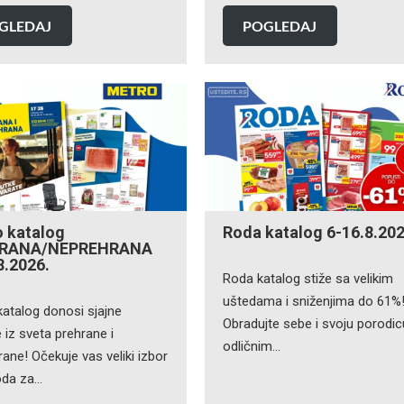
GLEDAJ
POGLEDAJ
 katalog
Roda katalog 6-16.8.202
RANA/NEPREHRANA
8.2026.
Roda katalog stiže sa velikim
uštedama i sniženjima do 61%
katalog donosi sjajne
Obradujte sebe i svoju porodic
iz sveta prehrane i
odličnim…
ane! Očekuje vas veliki izbor
oda za…