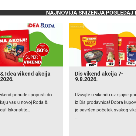
NAJNOVIJA SNIŽENJA POGLEDAJ
& Idea vikend akcija
Dis vikend akcija 7-
.2026.
9.8.2026.
vikend ponude i popusti do
Uživajte u vikendu uz sjajne p
kaju vas u novoj Roda &
iz Dis prodavnica! Dobra kupov
iji! Iskoristite…
je savršen početak svakog vik
…