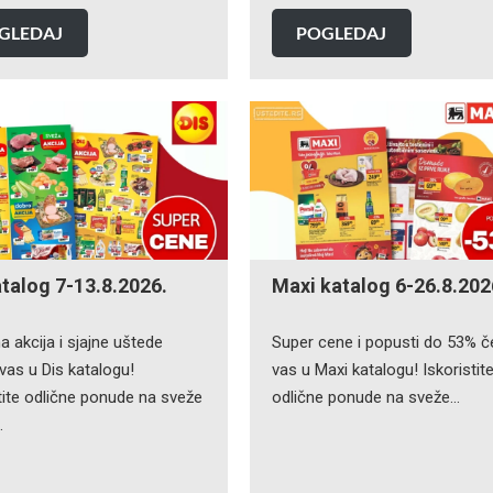
GLEDAJ
POGLEDAJ
atalog 7-13.8.2026.
Maxi katalog 6-26.8.202
a akcija i sjajne uštede
Super cene i popusti do 53% č
vas u Dis katalogu!
vas u Maxi katalogu! Iskoristit
tite odlične ponude na sveže
odlične ponude na sveže…
…