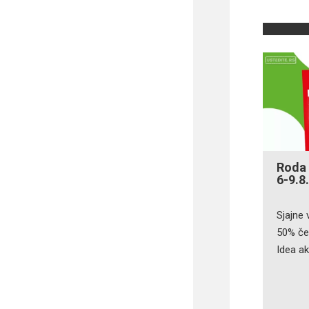
Roda 
6-9.8
Sjajne 
50% če
Idea akc