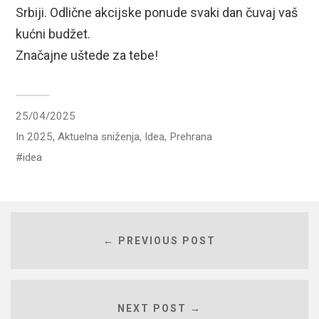
Srbiji. Odlične akcijske ponude svaki dan čuvaj vaš
kućni budžet.
Značajne uštede za tebe!
25/04/2025
In
2025
,
Aktuelna sniženja
,
Idea
,
Prehrana
idea
← PREVIOUS POST
NEXT POST →