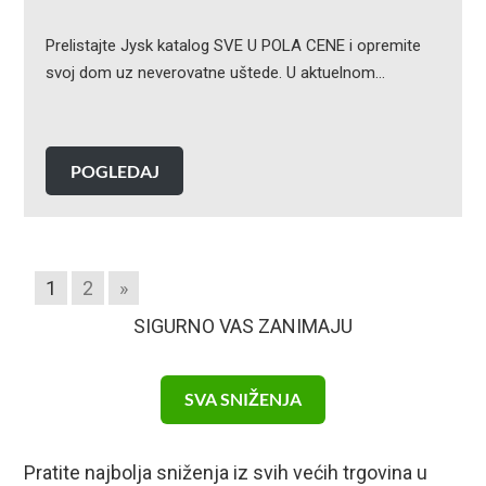
Prelistajte Jysk katalog SVE U POLA CENE i opremite
svoj dom uz neverovatne uštede. U aktuelnom…
POGLEDAJ
1
2
»
SIGURNO VAS ZANIMAJU
SVA SNIŽENJA
Pratite najbolja sniženja iz svih većih trgovina u