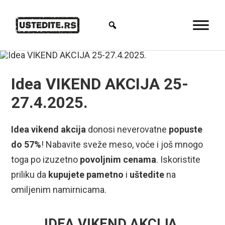
Idea VIKEND AKCIJA 25-
27.4.2025.
Idea vikend akcija
donosi neverovatne
popuste
do 57%
! Nabavite sveže meso, voće i još mnogo
toga po izuzetno
povoljnim cenama
. Iskoristite
priliku da
kupujete pametno
i
uštedite
na
omiljenim namirnicama.
IDEA VIKEND AKCIJA