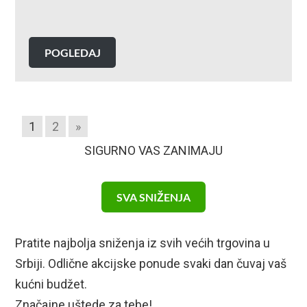
POGLEDAJ
1
2
»
SIGURNO VAS ZANIMAJU
SVA SNIŽENJA
Pratite najbolja sniženja iz svih većih trgovina u
Srbiji. Odlične akcijske ponude svaki dan čuvaj vaš
kućni budžet.
Značajne uštede za tebe!