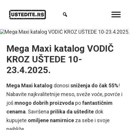
Mega Maxi katalog VODIČ
KROZ UŠTEDE 10-
23.4.2025.
Mega Maxi katalog
donosi
sniženja do čak 55%
!
Nabavite najkvalitetnije meso, sveže voće, povrće i
još
mnogo dobrih proizvoda
po
fantastičnim
cenama
. Savršena
prilika da uštedite
dok
kupujete
omiljene namirnice
za sebe i svoje
najbliže.