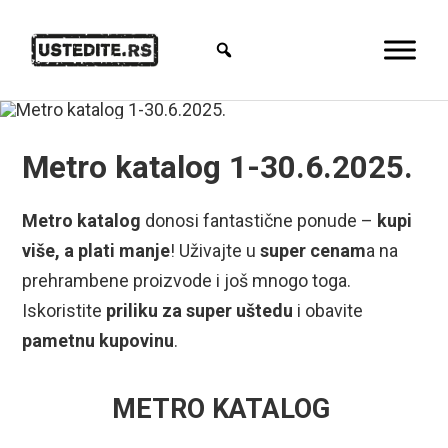
Metro katalog 1-30.6.2025.
Metro katalog
donosi fantastične ponude –
kupi
više, a plati manje
! Uživajte u
super cenam
a na
prehrambene proizvode i još mnogo toga.
Iskoristite
priliku za super uštedu
i obavite
pametnu kupovinu
.
METRO KATALOG