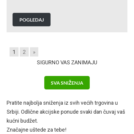
POGLEDAJ
1
2
»
SIGURNO VAS ZANIMAJU
SVA SNIŽENJA
Pratite najbolja sniženja iz svih većih trgovina u
Srbiji. Odlične akcijske ponude svaki dan čuvaj vaš
kućni budžet.
Značajne uštede za tebe!