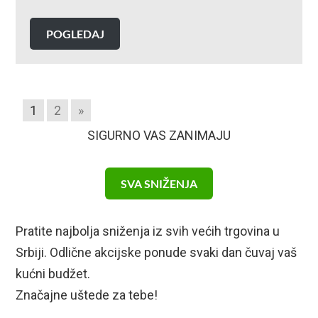
POGLEDAJ
1
2
»
SIGURNO VAS ZANIMAJU
SVA SNIŽENJA
Pratite najbolja sniženja iz svih većih trgovina u
Srbiji. Odlične akcijske ponude svaki dan čuvaj vaš
kućni budžet.
Značajne uštede za tebe!