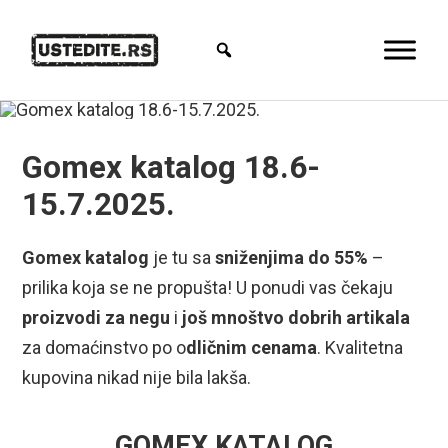
Gomex katalog 18.6-
15.7.2025.
Gomex katalog
je tu sa
sniženjima do 55%
–
prilika koja se ne propušta! U ponudi vas čekaju
proizvodi
za negu
i
još mnoštvo dobrih artikala
za domaćinstvo po o
dličnim cenama
. Kvalitetna
kupovina nikad nije bila lakša.
GOMEX KATALOG