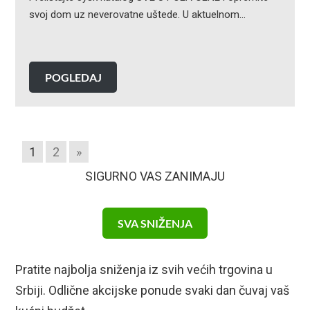
svoj dom uz neverovatne uštede. U aktuelnom…
POGLEDAJ
1
2
»
SIGURNO VAS ZANIMAJU
SVA SNIŽENJA
Pratite najbolja sniženja iz svih većih trgovina u
Srbiji. Odlične akcijske ponude svaki dan čuvaj vaš