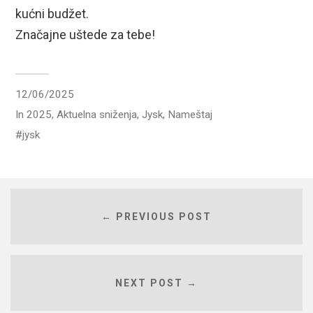
kućni budžet.
Značajne uštede za tebe!
12/06/2025
In
2025
,
Aktuelna sniženja
,
Jysk
,
Nameštaj
jysk
← PREVIOUS POST
NEXT POST →