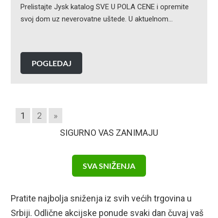
Prelistajte Jysk katalog SVE U POLA CENE i opremite
svoj dom uz neverovatne uštede. U aktuelnom…
POGLEDAJ
1
2
»
SIGURNO VAS ZANIMAJU
SVA SNIŽENJA
Pratite najbolja sniženja iz svih većih trgovina u
Srbiji. Odlične akcijske ponude svaki dan čuvaj vaš