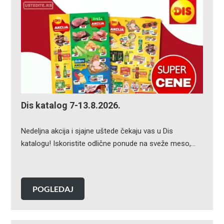
Dis katalog 7-13.8.2026.
Nedeljna akcija i sjajne uštede čekaju vas u Dis
katalogu! Iskoristite odlične ponude na sveže meso,…
POGLEDAJ