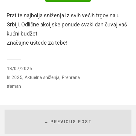
Pratite najbolja sniženja iz svih većih trgovina u
Srbiji. Odlične akcijske ponude svaki dan čuvaj vaš
kućni budžet.
Značajne uštede za tebe!
18/07/2025
In
2025
,
Aktuelna sniženja
,
Prehrana
aman
← PREVIOUS POST