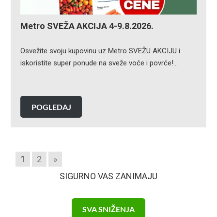
Metro SVEŽA AKCIJA 4-9.8.2026.
Osvežite svoju kupovinu uz Metro SVEŽU AKCIJU i
iskoristite super ponude na sveže voće i povrće!…
POGLEDAJ
1
2
»
SIGURNO VAS ZANIMAJU
SVA SNIŽENJA