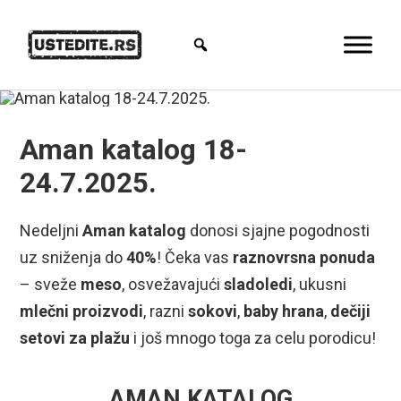
Aman katalog 18-
24.7.2025.
Nedeljni
Aman katalog
donosi sjajne pogodnosti
uz sniženja do
40%
! Čeka vas
raznovrsna ponuda
– sveže
meso
, osvežavajući
sladoledi
, ukusni
mlečni proizvodi
, razni
sokovi
,
baby hrana
,
dečiji
setovi za plažu
i još mnogo toga za celu porodicu!
AMAN KATALOG