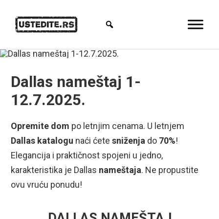
Dallas nameštaj 1-
12.7.2025.
Opremite dom
po letnjim cenama. U letnjem
Dallas katalogu
naći ćete
sniženja
do
70%
!
Elegancija i praktičnost spojeni u jedno,
karakteristika je Dallas
nameštaja
. Ne propustite
ovu vruću ponudu!
DALLAS NAMEŠTAJ