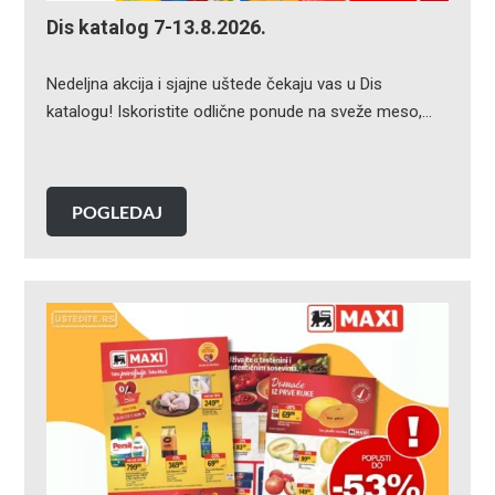
Dis katalog 7-13.8.2026.
Nedeljna akcija i sjajne uštede čekaju vas u Dis
katalogu! Iskoristite odlične ponude na sveže meso,…
POGLEDAJ