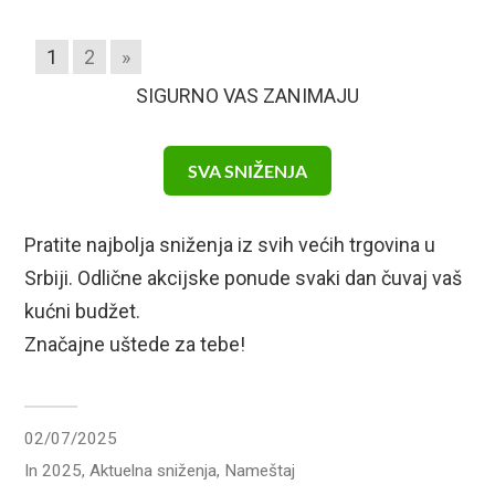
1
2
»
SIGURNO VAS ZANIMAJU
SVA SNIŽENJA
Pratite najbolja sniženja iz svih većih trgovina u
Srbiji. Odlične akcijske ponude svaki dan čuvaj vaš
kućni budžet.
Značajne uštede za tebe!
02/07/2025
In
2025
,
Aktuelna sniženja
,
Nameštaj