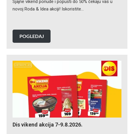
Sjajne vikend ponude i popusti do 50% čekaju vas u
novoj Roda & Idea akciji! Iskoristite…
POGLEDAJ
Dis vikend akcija 7-9.8.2026.