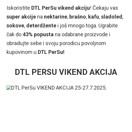
Iskoristite
DTL PerSu vikend akciju
! Čekaju vas
super akcije
na
nektarine
,
brašno
,
kafu
,
sladoled
,
sokove
,
deterdžente
i još mnogo toga. Ugrabite
čak do
43% popusta
na odabrane proizvode i
obradujte sebe i svoju porodicu povoljnom
kupovinom u
DTL PerSu!
DTL PERSU VIKEND AKCIJA