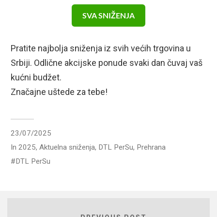
SVA SNIŽENJA
Pratite najbolja sniženja iz svih većih trgovina u
Srbiji. Odlične akcijske ponude svaki dan čuvaj vaš
kućni budžet.
Značajne uštede za tebe!
23/07/2025
In
2025
,
Aktuelna sniženja
,
DTL PerSu
,
Prehrana
DTL PerSu