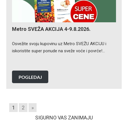
Metro SVEŽA AKCIJA 4-9.8.2026.
Osvežite svoju kupovinu uz Metro SVEŽU AKCIJU i
iskoristite super ponude na sveže voće i povrće!…
POGLEDAJ
1
2
»
SIGURNO VAS ZANIMAJU