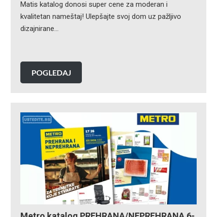
Matis katalog donosi super cene za moderan i
kvalitetan nameštaj! Ulepšajte svoj dom uz pažljivo
dizajnirane…
POGLEDAJ
Metro katalog PREHRANA/NEPREHRANA 6-