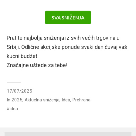
SVA SNIŽENJA
Pratite najbolja sniženja iz svih većih trgovina u
Srbiji. Odlične akcijske ponude svaki dan čuvaj vaš
kućni budžet.
Značajne uštede za tebe!
17/07/2025
In
2025
,
Aktuelna sniženja
,
Idea
,
Prehrana
idea