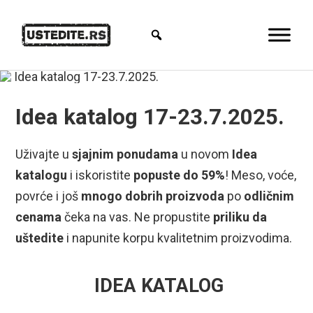
Idea katalog 17-23.7.2025.
Uživajte u
sjajnim ponudama
u novom
Idea
katalogu
i iskoristite
popuste do 59%
! Meso, voće,
povrće i još
mnogo dobrih proizvoda
po
odličnim
cenama
čeka na vas. Ne propustite
priliku da
uštedite
i napunite korpu kvalitetnim proizvodima.
IDEA KATALOG