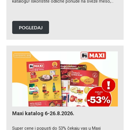
katalogu! Iskoristite odlične ponude na sveže meso,…
POGLEDAJ
Maxi katalog 6-26.8.2026.
Super cene i popusti do 53% čekaju vas u Maxi