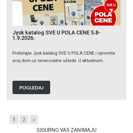
Jysk katalog SVE U POLA CENE 5.8-
1.9.2026.
Prelistajte Jysk katalog SVE U POLA CENE i opremite
svoj dom uz neverovatne uštede. U aktuelnom…
POGLEDAJ
1
2
»
SIGURNO VAS ZANIMAJU