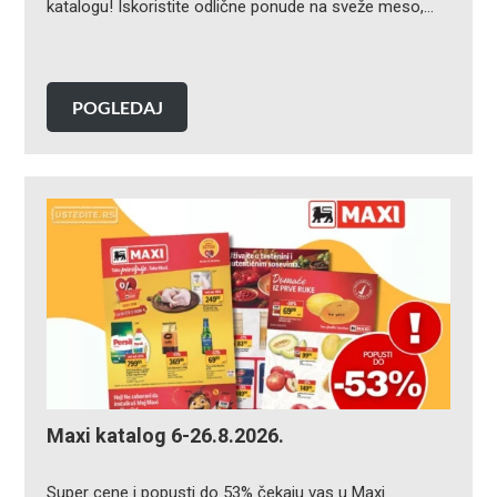
katalogu! Iskoristite odlične ponude na sveže meso,…
POGLEDAJ
Maxi katalog 6-26.8.2026.
Super cene i popusti do 53% čekaju vas u Maxi