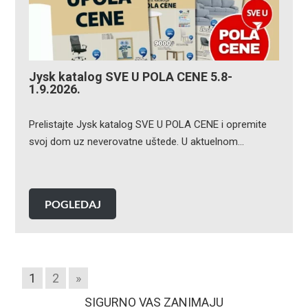
Jysk katalog SVE U POLA CENE 5.8-
1.9.2026.
Prelistajte Jysk katalog SVE U POLA CENE i opremite
svoj dom uz neverovatne uštede. U aktuelnom…
POGLEDAJ
1
2
»
SIGURNO VAS ZANIMAJU