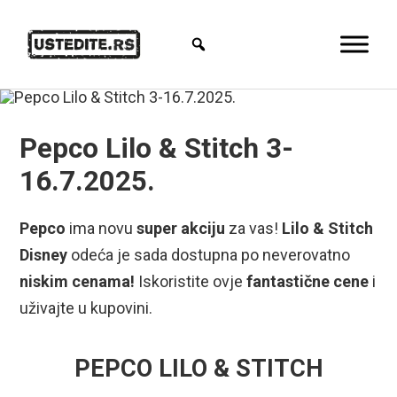
Pepco Lilo & Stitch 3-
16.7.2025.
Pepco
ima novu
super akciju
za vas!
Lilo & Stitch
Disney
odeća je sada dostupna po neverovatno
niskim cenama!
Iskoristite ovje
fantastične cene
i
uživajte u kupovini.
PEPCO LILO & STITCH