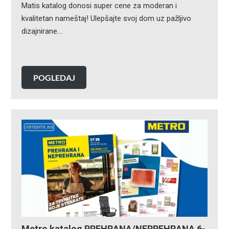
Matis katalog donosi super cene za moderan i
kvalitetan nameštaj! Ulepšajte svoj dom uz pažljivo
dizajnirane…
POGLEDAJ
Metro katalog PREHRANA/NEPREHRANA 6-