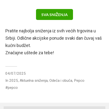
SVA SNIŽENJA
Pratite najbolja sniženja iz svih većih trgovina u
Srbiji. Odlične akcijske ponude svaki dan čuvaj vaš
kućni budžet.
Značajne uštede za tebe!
04/07/2025
In
2025
,
Aktuelna sniženja
,
Odeća i obuća
,
Pepco
pepco