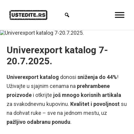
Univerexport katalog 7-
20.7.2025.
Univerexport katalog
donosi
sniženja do 44%
!
Uživajte u sjajnim cenama na
prehrambene
proizvode
i otkrijte
još mnogo korisnih artikala
za svakodnevnu kupovinu.
Kvalitet i povoljnost
su
na dohvat ruke – sve na jednom mestu, uz
pažljivo odabranu ponudu
.