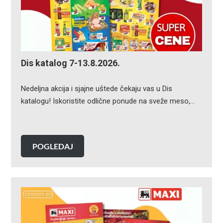
Dis katalog 7-13.8.2026.
Nedeljna akcija i sjajne uštede čekaju vas u Dis
katalogu! Iskoristite odlične ponude na sveže meso,…
POGLEDAJ