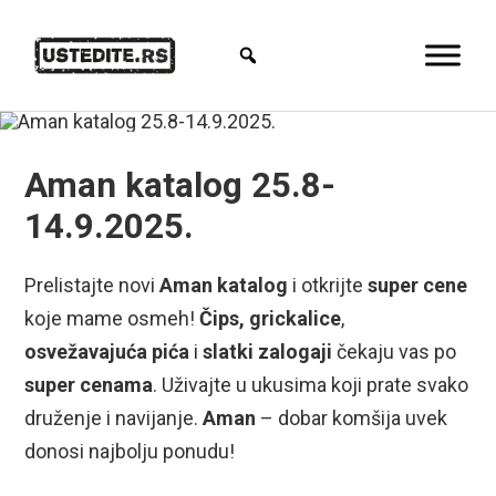
Aman katalog 25.8-
14.9.2025.
Prelistajte novi
Aman katalog
i otkrijte
super cene
koje mame osmeh!
Čips,
grickalice
,
osvežavajuća pića
i
slatki zalogaji
čekaju vas po
super cenama
. Uživajte u ukusima koji prate svako
druženje i navijanje.
Aman
– dobar komšija uvek
donosi najbolju ponudu!