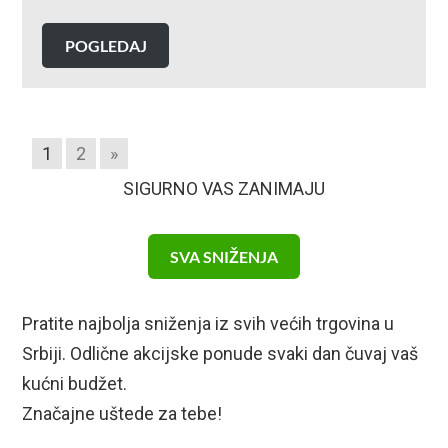
POGLEDAJ
1
2
»
SIGURNO VAS ZANIMAJU
SVA SNIŽENJA
Pratite najbolja sniženja iz svih većih trgovina u
Srbiji. Odlične akcijske ponude svaki dan čuvaj vaš
kućni budžet.
Značajne uštede za tebe!