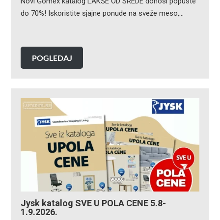
Novi Gomex katalog LAKŠE OD SREDE donosi popuste
do 70%! Iskoristite sjajne ponude na sveže meso,…
POGLEDAJ
Jysk katalog SVE U POLA CENE 5.8-
1.9.2026.