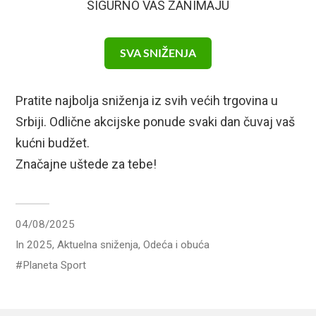
SIGURNO VAS ZANIMAJU
SVA SNIŽENJA
Pratite najbolja sniženja iz svih većih trgovina u
Srbiji. Odlične akcijske ponude svaki dan čuvaj vaš
kućni budžet.
Značajne uštede za tebe!
04/08/2025
In
2025
,
Aktuelna sniženja
,
Odeća i obuća
Planeta Sport