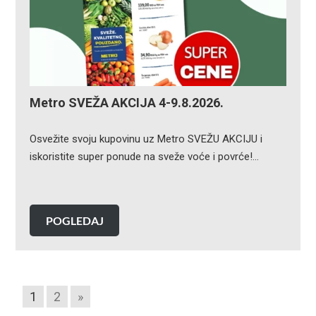
Metro SVEŽA AKCIJA 4-9.8.2026.
Osvežite svoju kupovinu uz Metro SVEŽU AKCIJU i
iskoristite super ponude na sveže voće i povrće!…
POGLEDAJ
1
2
»