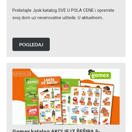
Prelistajte Jysk katalog SVE U POLA CENE i opremite
svoj dom uz neverovatne uštede. U aktuelnom…
POGLEDAJ
Gomex katalog AKCIJE IZ ŠEŠIRA 5-