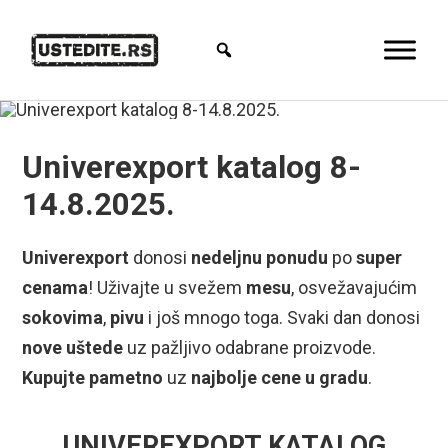
Univerexport katalog 8-
14.8.2025.
Univerexport
donosi
nedeljnu ponudu
po
super
cenama
! Uživajte u svežem
mesu
, osvežavajućim
sokovima
,
pivu
i još mnogo toga. Svaki dan donosi
nove uštede
uz pažljivo odabrane proizvode.
Kupujte pametno
uz
najbolje cene u gradu
.
UNIVEREXPORT KATALOG