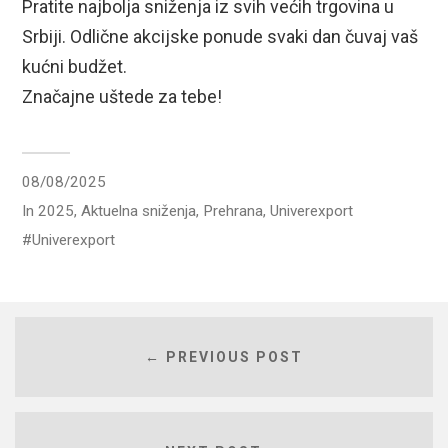
Pratite najbolja sniženja iz svih većih trgovina u
Srbiji. Odlične akcijske ponude svaki dan čuvaj vaš
kućni budžet.
Značajne uštede za tebe!
08/08/2025
In
2025
,
Aktuelna sniženja
,
Prehrana
,
Univerexport
Univerexport
← PREVIOUS POST