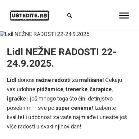
Lidl NEŽNE RADOSTI 22-
24.9.2025.
Lidl
donosi
nežne radosti
za
mališane!
Čekaju
vas udobne
pidžamice
,
trenerke
,
čarapice
,
igračke
i još mnogo toga što čini detinjstvo
posebnim – sve po
super cenama
! Izaberite
kvalitet i udobnost za vaše najmlađe i unesite još
više radosti u svaki njihov dan!