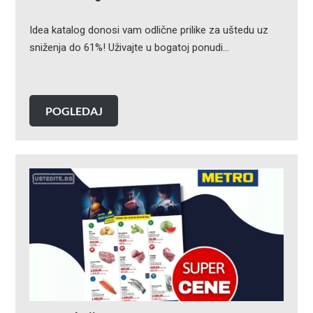
Idea katalog donosi vam odlične prilike za uštedu uz
sniženja do 61%! Uživajte u bogatoj ponudi…
POGLEDAJ