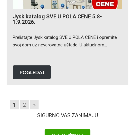
Jysk katalog SVE U POLA CENE 5.8-
1.9.2026.
Prelistajte Jysk katalog SVE U POLA CENE i opremite
svoj dom uz neverovatne uštede. U aktuelnom…
POGLEDAJ
1
2
»
SIGURNO VAS ZANIMAJU