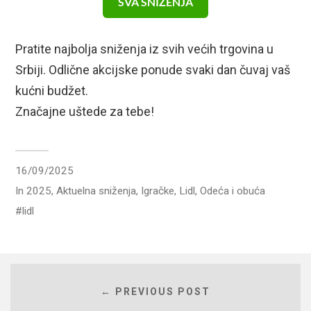
SVA SNIŽENJA
Pratite najbolja sniženja iz svih većih trgovina u
Srbiji. Odlične akcijske ponude svaki dan čuvaj vaš
kućni budžet.
Značajne uštede za tebe!
16/09/2025
In
2025
,
Aktuelna sniženja
,
Igračke
,
Lidl
,
Odeća i obuća
lidl
← PREVIOUS POST