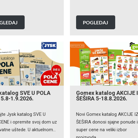
GLEDAJ
POGLEDAJ
katalog SVE U POLA
Gomex katalog AKCIJE 
5.8-1.9.2026.
ŠEŠIRA 5-18.8.2026.
ajte Jysk katalog SVE U
Novi Gomex katalog AKCIJE I
ENE i opremite svoj dom uz
ŠEŠIRA donosi sjajne ponude i
vatne uštede. U aktuelnom…
super cene na veliki izbor
proizvoda…