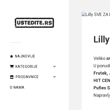
Lil
NAJNOVIJE
Veliko
s
U ponud
KATEGORIJE
Frutek,
PRODAVNICE
HIT CEN
Pufies S
O NAMA
Napravlj