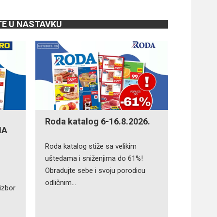
TE U NASTAVKU
Roda katalog 6-16.8.2026.
NA
Roda katalog stiže sa velikim
uštedama i sniženjima do 61%!
Obradujte sebe i svoju porodicu
odličnim…
izbor