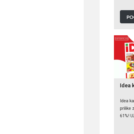
PO
Idea 
Idea k
prilike
61%! U