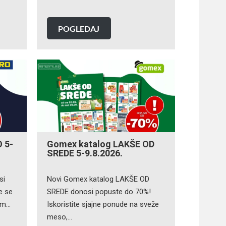
POGLEDAJ
 5-
Gomex katalog LAKŠE OD
SREDE 5-9.8.2026.
si
Novi Gomex katalog LAKŠE OD
e se
SREDE donosi popuste do 70%!
kom…
Iskoristite sjajne ponude na sveže
meso,…