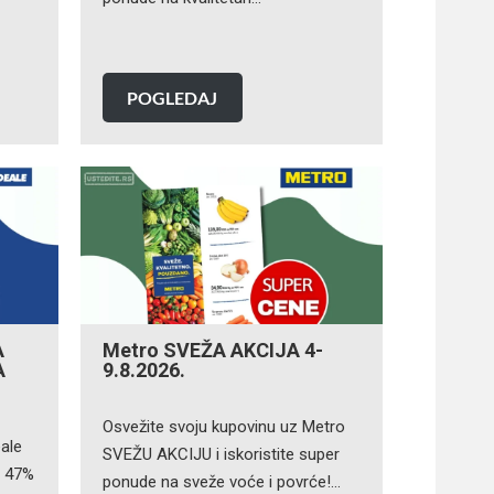
POGLEDAJ
A
Metro SVEŽA AKCIJA 4-
A
9.8.2026.
Osvežite svoju kupovinu uz Metro
ale
SVEŽU AKCIJU i iskoristite super
o 47%
ponude na sveže voće i povrće!…