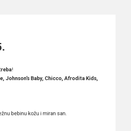
.
treba
!
, Johnson’s Baby, Chicco, Afrodita Kids,
ežnu bebinu kožu i miran san.