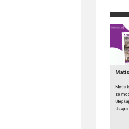
Matis
Matis 
za mode
Ulepšaj
dizajni