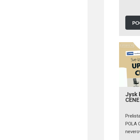
PO
Jysk 
CENE 
Prelist
POLA C
nevero