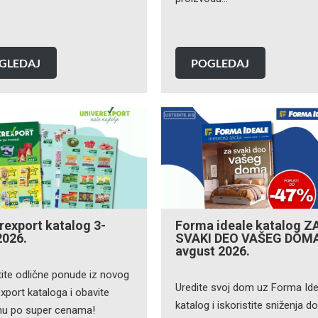
GLEDAJ
POGLEDAJ
rexport katalog 3-
Forma ideale katalog Z
2026.
SVAKI DEO VAŠEG DOM
avgust 2026.
tite odlične ponude iz novog
Uredite svoj dom uz Forma Ide
xport kataloga i obavite
katalog i iskoristite sniženja d
nu po super cenama!