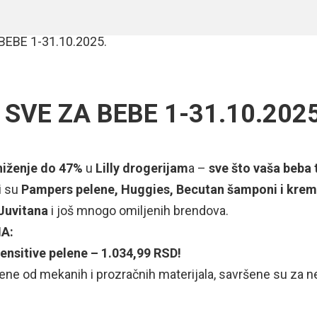
ly SVE ZA BEBE 1-31.10.2025
niženje do 47%
u
Lilly drogerijam
a –
sve što vaša beba 
i su
Pampers pelene, Huggies, Becutan šamponi i kreme
 Juvitana
i još mnogo omiljenih brendova.
A:
ensitive pelene – 1.034,99 RSD!
ene od mekanih i prozračnih materijala, savršene su za n