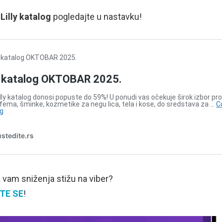
Lilly katalog
pogledajte u nastavku!
a vam sniženja stižu na viber?
TE SE
!