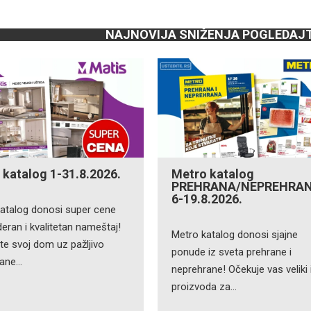
NAJNOVIJA SNIŽENJA POGLEDAJ
 katalog 1-31.8.2026.
Metro katalog
PREHRANA/NEPREHRA
6-19.8.2026.
katalog donosi super cene
ran i kvalitetan nameštaj!
Metro katalog donosi sjajne
te svoj dom uz pažljivo
ponude iz sveta prehrane i
rane…
neprehrane! Očekuje vas veliki 
proizvoda za…