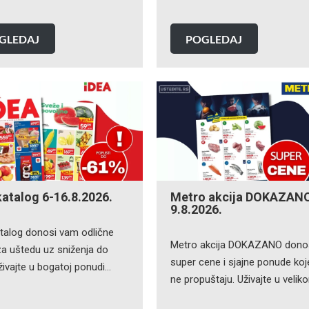
GLEDAJ
POGLEDAJ
katalog 6-16.8.2026.
Metro akcija DOKAZANO
9.8.2026.
atalog donosi vam odlične
Metro akcija DOKAZANO dono
 za uštedu uz sniženja do
super cene i sjajne ponude koj
živajte u bogatoj ponudi…
ne propuštaju. Uživajte u veli