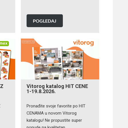
POGLEDAJ
IZ
Vitorog katalog HIT CENE
1-19.8.2026.
Z
Pronađite svoje favorite po HIT
CENAMA u novom Vitorog
katalogu! Ne propustite super
ponude na kvalitetan…