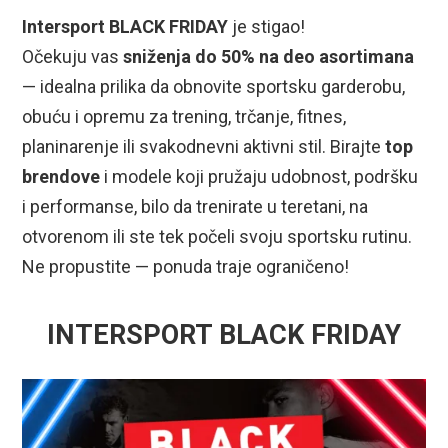
Intersport BLACK FRIDAY
je stigao!
Očekuju vas
sniženja do 50% na deo asortimana
— idealna prilika da obnovite sportsku garderobu,
obuću i opremu za trening, trčanje, fitnes,
planinarenje ili svakodnevni aktivni stil. Birajte
top
brendove
i modele koji pružaju udobnost, podršku
i performanse, bilo da trenirate u teretani, na
otvorenom ili ste tek počeli svoju sportsku rutinu.
Ne propustite — ponuda traje ograničeno!
INTERSPORT BLACK FRIDAY