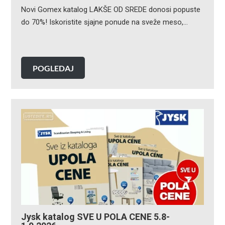
Novi Gomex katalog LAKŠE OD SREDE donosi popuste
do 70%! Iskoristite sjajne ponude na sveže meso,…
POGLEDAJ
Jysk katalog SVE U POLA CENE 5.8-