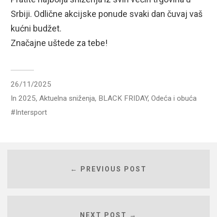
Srbiji. Odlične akcijske ponude svaki dan čuvaj vaš
kućni budžet.
Značajne uštede za tebe!
26/11/2025
In
2025
,
Aktuelna sniženja
,
BLACK FRIDAY
,
Odeća i obuća
Intersport
← PREVIOUS POST
NEXT POST →