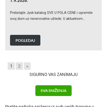
1.9.2026.
Prelistajte Jysk katalog SVE U POLA CENE i opremite
svoj dom uz neverovatne uštede. U aktuelnom…
POGLEDAJ
1
2
»
SIGURNO VAS ZANIMAJU
SVA SNIŽENJA
Pratite najbolja sniženja iz svih većih trgovina u