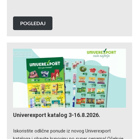
POGLEDAJ
Univerexport katalog 3-16.8.2026.
Iskoristite odlične ponude iz novog Univerexport
kataloga i obavite kupovinu po super cenama! Očekuje