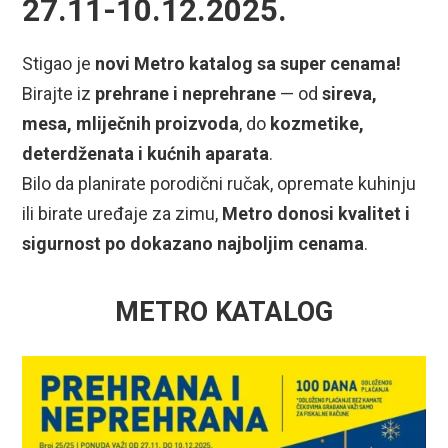
27.11-10.12.2025.
Stigao je
novi Metro katalog sa super cenama!
Birajte iz
prehrane i neprehrane
— od
sireva,
mesa, mliječnih proizvoda
, do
kozmetike,
deterdženata i kućnih aparata
.
Bilo da planirate porodični ručak, opremate kuhinju
ili birate uređaje za zimu,
Metro donosi kvalitet i
sigurnost po dokazano najboljim cenama
.
METRO KATALOG