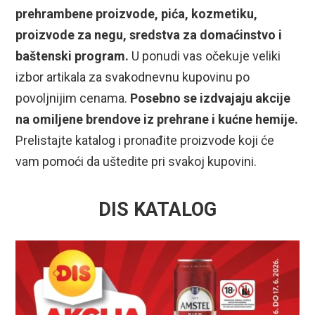
prehrambene proizvode, pića, kozmetiku,
proizvode za negu, sredstva za domaćinstvo i
baštenski program.
U ponudi vas očekuje veliki
izbor artikala za svakodnevnu kupovinu po
povoljnijim cenama.
Posebno se izdvajaju akcije
na omiljene brendove iz prehrane i kućne hemije.
Prelistajte katalog i pronađite proizvode koji će
vam pomoći da uštedite pri svakoj kupovini.
DIS KATALOG