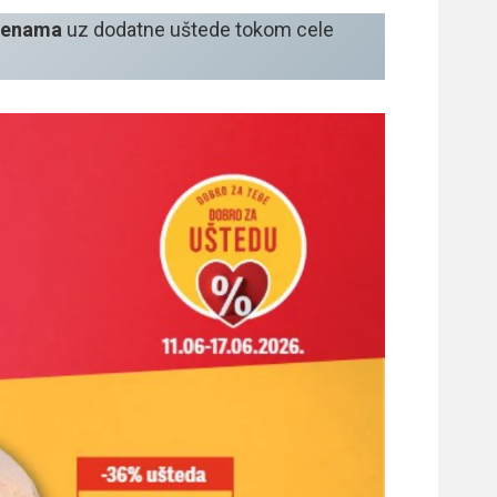
 cenama
uz dodatne uštede tokom cele