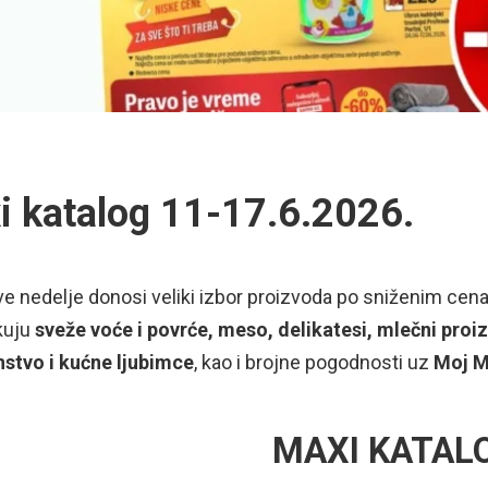
i katalog 11-17.6.2026.
ve nedelje donosi veliki izbor proizvoda po sniženim ce
kuju
sveže voće i povrće, meso, delikatesi, mlečni proizv
stvo i kućne ljubimce
, kao i brojne pogodnosti uz
Moj M
MAXI KATAL