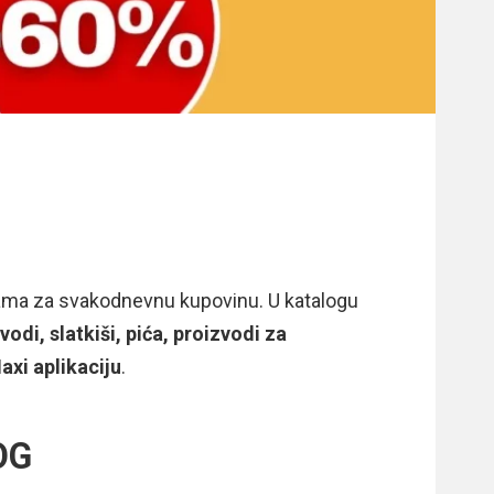
nama za svakodnevnu kupovinu. U katalogu
odi, slatkiši, pića, proizvodi za
axi aplikaciju
.
OG