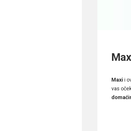
Max
Maxi
i o
vas oče
domaćin