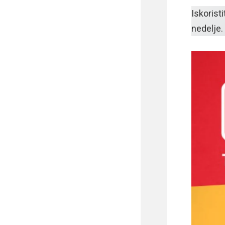
Iskorist
nedelje.