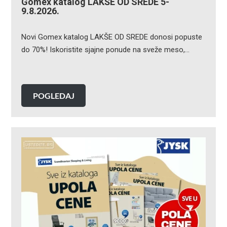
Gomex katalog LAKŠE OD SREDE 5-
9.8.2026.
Novi Gomex katalog LAKŠE OD SREDE donosi popuste
do 70%! Iskoristite sjajne ponude na sveže meso,…
POGLEDAJ