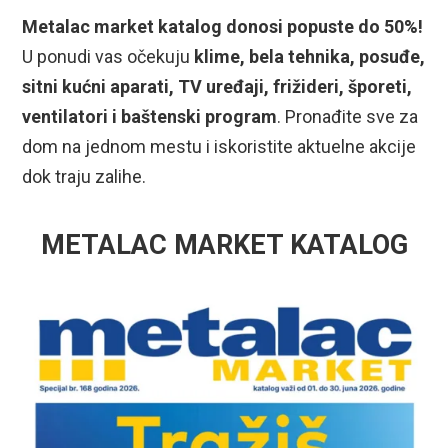
Metalac market katalog donosi popuste do 50%!
U ponudi vas očekuju
klime, bela tehnika, posuđe,
sitni kućni aparati, TV uređaji, frižideri, šporeti,
ventilatori i baštenski program
. Pronađite sve za
dom na jednom mestu i iskoristite aktuelne akcije
dok traju zalihe.
METALAC MARKET KATALOG