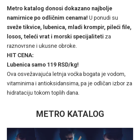
Metro katalog donosi dokazano najbolje
namirnice po odličnim cenama!
U ponudi su
sveže tikvice, lubenica, mladi krompir, pileći file,
losos, teleći vrat i morski specijaliteti
za
raznovrsne i ukusne obroke.
HIT CENA:
Lubenica samo 119 RSD/kg!
Ova osvežavajuća letnja voćka bogata je vodom,
vitaminima i antioksidansima, pa je odličan izbor za
hidrataciju tokom toplih dana.
METRO KATALOG