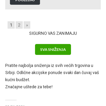
1
2
»
SIGURNO VAS ZANIMAJU
SVA SNIŽENJA
Pratite najbolja sniženja iz svih većih trgovina u
Srbiji. Odlične akcijske ponude svaki dan čuvaj vaš
kućni budžet.
Značajne uštede za tebe!