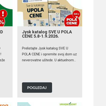
OD
Jysk katalog SVE U POLA
CENE 5.8-1.9.2026.
D
Prelistajte Jysk katalog SVE U
!
POLA CENE i opremite svoj dom uz
veže
neverovatne uštede. U aktuelnom…
POGLEDAJ