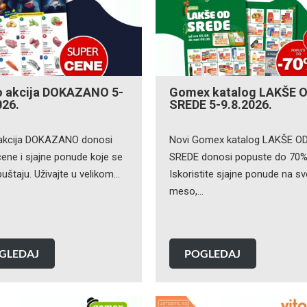
o akcija DOKAZANO 5-
Gomex katalog LAKŠE 
026.
SREDE 5-9.8.2026.
akcija DOKAZANO donosi
Novi Gomex katalog LAKŠE O
ene i sjajne ponude koje se
SREDE donosi popuste do 70%
uštaju. Uživajte u velikom…
Iskoristite sjajne ponude na s
meso,…
GLEDAJ
POGLEDAJ