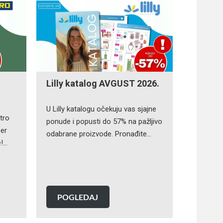
Lilly katalog AVGUST 2026.
U Lilly katalogu očekuju vas sjajne
tro
ponude i popusti do 57% na pažljivo
per
odabrane proizvode. Pronađite…
e!…
POGLEDAJ