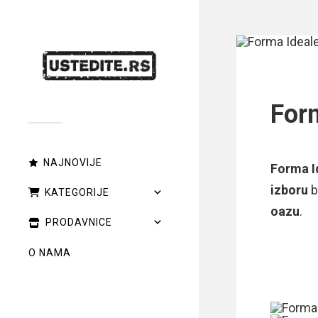
For
NAJNOVIJE
Forma I
izboru
b
KATEGORIJE
oazu
.
PRODAVNICE
O NAMA