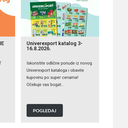
NE
Univerexport katalog 3-
16.8.2026.
T
Iskoristite odlične ponude iz novog
Univerexport kataloga i obavite
kupovinu po super cenama!
Očekuje vas bogat…
POGLEDAJ