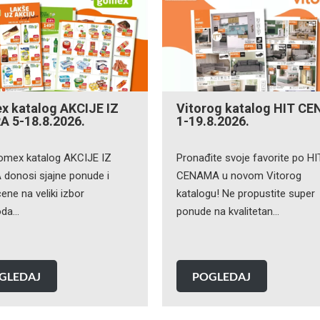
 katalog AKCIJE IZ
Vitorog katalog HIT CE
A 5-18.8.2026.
1-19.8.2026.
omex katalog AKCIJE IZ
Pronađite svoje favorite po HI
 donosi sjajne ponude i
CENAMA u novom Vitorog
ene na veliki izbor
katalogu! Ne propustite super
oda…
ponude na kvalitetan…
GLEDAJ
POGLEDAJ