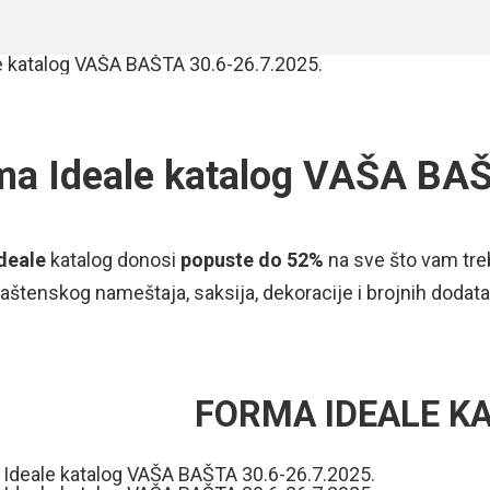
ma Ideale katalog VAŠA BA
deale
katalog donosi
popuste do 52%
na sve što vam tr
aštenskog nameštaja, saksija, dekoracije i brojnih dodata
FORMA IDEALE K