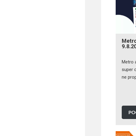
Metr
9.8.2
Metro 
super c
ne prop
PO