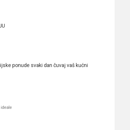
JU
akcijske ponude svaki dan čuvaj vaš kućni
ideale