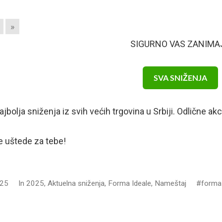
»
SIGURNO VAS ZANIMA
SVA SNIŽENJA
najbolja sniženja iz svih većih trgovina u Srbiji. Odlične 
 uštede za tebe!
025
In
2025
,
Aktuelna sniženja
,
Forma Ideale
,
Nameštaj
forma 