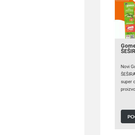
Gomex
ŠEŠIR
Novi G
ŠEŠIRA
super c
proizv
PO