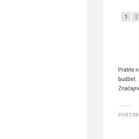
1
2
Pratite 
budžet.
Značajne
01/07/2