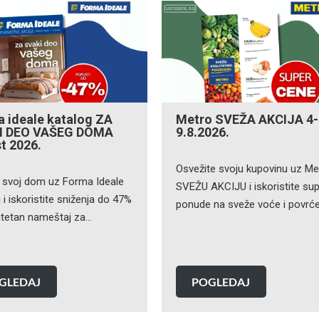
 ideale katalog ZA
Metro SVEŽA AKCIJA 4-
I DEO VAŠEG DOMA
9.8.2026.
t 2026.
Osvežite svoju kupovinu uz Me
e svoj dom uz Forma Ideale
SVEŽU AKCIJU i iskoristite su
 i iskoristite sniženja do 47%
ponude na sveže voće i povrć
litetan nameštaj za…
GLEDAJ
POGLEDAJ