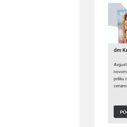
dm K
Avgust
novom 
priliku
cenam
PO