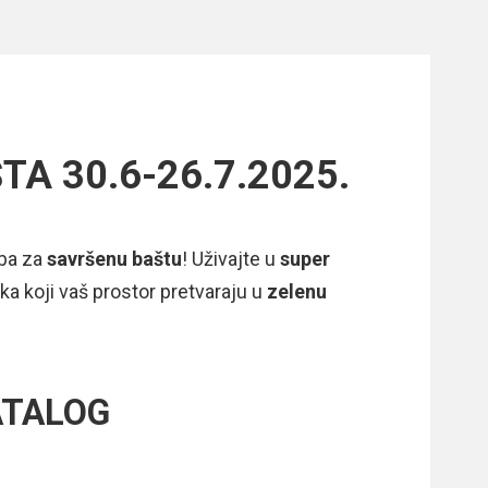
ŠTA 30.6-26.7.2025.
eba za
savršenu baštu
! Uživajte u
super
ka koji vaš prostor pretvaraju u
zelenu
ATALOG