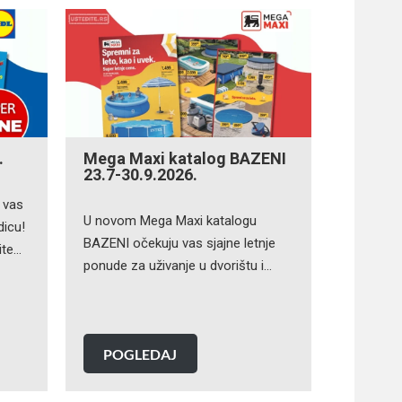
.
Mega Maxi katalog BAZENI
23.7-30.9.2026.
 vas
U novom Mega Maxi katalogu
dicu!
BAZENI očekuju vas sjajne letnje
ite…
ponude za uživanje u dvorištu i…
POGLEDAJ