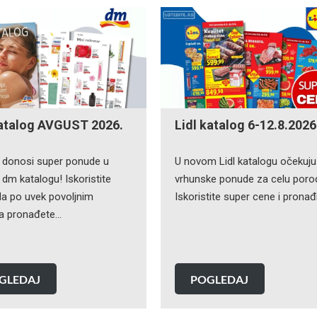
atalog AVGUST 2026.
Lidl katalog 6-12.8.2026
 donosi super ponude u
U novom Lidl katalogu očekuju
dm katalogu! Iskoristite
vrhunske ponude za celu poro
 da po uvek povoljnim
Iskoristite super cene i pronađ
a pronađete…
GLEDAJ
POGLEDAJ