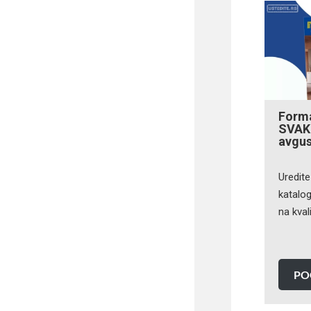
Forma
SVAK
avgus
Uredit
katalog
na kva
PO