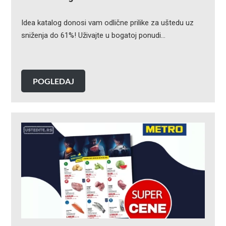
Idea katalog donosi vam odlične prilike za uštedu uz
sniženja do 61%! Uživajte u bogatoj ponudi…
POGLEDAJ