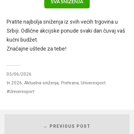
SVA SNIŽENJA
Pratite najbolja sniženja iz svih većih trgovina u
Srbiji. Odlične akcijske ponude svaki dan čuvaj vaš
kućni budžet.
Značajne uštede za tebe!
05/06/2026
In
2026
,
Aktuelna sniženja
,
Prehrana
,
Univerexport
Univerexport
← PREVIOUS POST