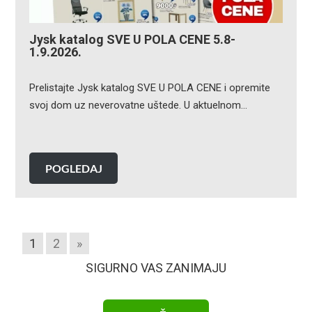
Jysk katalog SVE U POLA CENE 5.8-
1.9.2026.
Prelistajte Jysk katalog SVE U POLA CENE i opremite
svoj dom uz neverovatne uštede. U aktuelnom…
POGLEDAJ
1
2
»
SIGURNO VAS ZANIMAJU