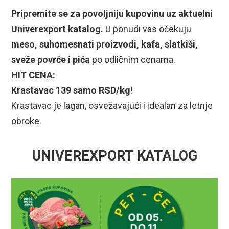
Pripremite se za povoljniju kupovinu uz aktuelni
Univerexport katalog.
U ponudi vas očekuju
meso, suhomesnati proizvodi, kafa, slatkiši,
sveže povrće i pića
po odličnim cenama.
HIT CENA:
Krastavac 139 samo RSD/kg
!
Krastavac je lagan, osvežavajući i idealan za letnje
obroke.
UNIVEREXPORT KATALOG