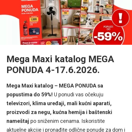
Mega Maxi katalog MEGA
PONUDA 4-17.6.2026.
Mega Maxi katalog – MEGA PONUDA sa
popustima do 59%!
U ponudi vas očekuju
televizori, klima uređaji, mali kućni aparati,
proizvodi za negu, kućna hemija i baštenski
nameštaj
po sniženim cenama. Iskoristite
aktuelne akcije i pronađite odlične ponude za dom i